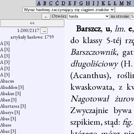
A
B
C
Ć
D
E
F
G
H
I
J
K
L
Ł
M
N
Otwórz
na stronie
Barszcz
,
u
,
lm.
e
1-200/2117
artykuły hasłowe: 1759
do klassy 5-téj r
A
[3]
Barszczownik
, ga
A
[3]
A
[3]
długoliściowy
(H.
A
[3]
A
[3]
(Acanthus), rośl
A
[3]
Abacus
kwaskowata, z kw
Abaddon
[3]
Abakus
[3]
Nagotował żurow
Aban
[3]
Abartarea
[3]
Zwyczajnie bywa
Abarys
[3]
Abas
[3]
szpikiem, stąd:
fig
Abass
którego mózg nie
Abaz
[3]