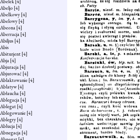
Abelek
[4]
Abeljo
[4]
Abelkowy
[4]
Abelowy
[4]
Abeona
[4]
Aberracja
[4]
Abiljus
[4]
Abis
Abiturjent
[4]
Abja
[4]
Abjuracja
[4]
Abjurować
[4]
Ablaktowanie
[4]
Ablatyw
[4]
Abłaucha
[4]
Ablegacja
[4]
Ablegat
[4]
Ablegowanie
[4]
Ablegry
[4]
Ablucja
[4]
Abnegacja
[4]
Abnegat
[4]