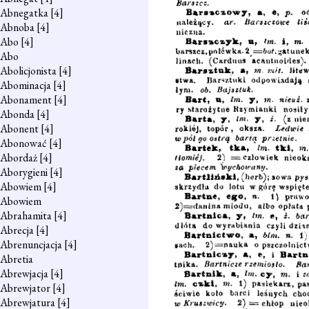
Abnegatka
[4]
Abnoba
[4]
Abo
[4]
Abo
Abolicjonista
[4]
Abominacja
[4]
Abonament
[4]
Abonda
[4]
Abonent
[4]
Abonować
[4]
Abordaż
[4]
Aborygieni
[4]
Abowiem
[4]
Abowiem
Abrahamita
[4]
Abrecja
[4]
Abrenuncjacja
[4]
Abretia
Abrewjacja
[4]
Abrewjator
[4]
Abrewjatura
[4]