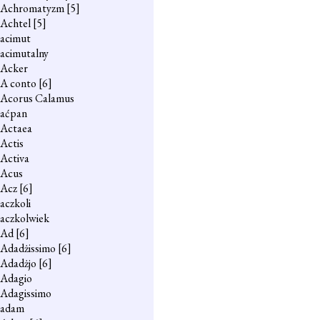
Achromatyzm
[5]
Achtel
[5]
acimut
acimutalny
Acker
A conto
[6]
Acorus Calamus
aćpan
Actaea
Actis
Activa
Acus
Acz
[6]
aczkoli
aczkolwiek
Ad
[6]
Adadżissimo
[6]
Adadżjo
[6]
Adagio
Adagissimo
adam