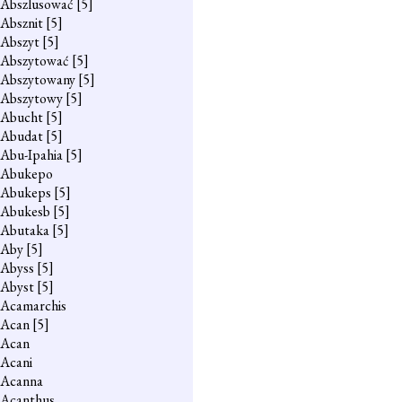
Abszlusować
[5]
Absznit
[5]
Abszyt
[5]
Abszytować
[5]
Abszytowany
[5]
Abszytowy
[5]
Abucht
[5]
Abudat
[5]
Abu-Ipahia
[5]
Abukepo
Abukeps
[5]
Abukesb
[5]
Abutaka
[5]
Aby
[5]
Abyss
[5]
Abyst
[5]
Acamarchis
Acan
[5]
Acan
Acani
Acanna
Acanthus