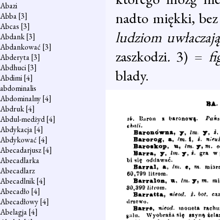
Abazi
nadto miękki, bez
Abba
[3]
Abcas
[3]
ludziom uwłaczaj
Abdank
[3]
Abdankować
[3]
zaszkodzi
.
3) =
f
Abderyta
[3]
Abdhuci
[3]
blady.
Abdimi
[4]
abdominalis
Abdominalny
[4]
Abdruk
[4]
Abdul-medżyd
[4]
Abdykacja
[4]
Abdykować
[4]
Abecadarjusz
[4]
Abecadlarka
Abecadlarz
Abecadlnik
[4]
Abecadło
[4]
Abecadłowy
[4]
Abelagja
[4]