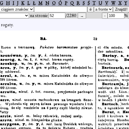
G
H
I
J
K
L
Ł
M
N
O
Ó
P
Q
R
S
Ś
T
U
V
W
X
Y
na stronie
/2280
%
 rogaty.