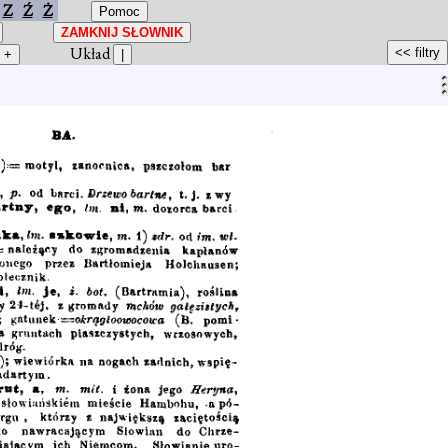
Z
Ź
Ż
Układ