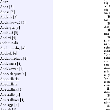
Abazi
Abba
[3]
Abcas
[3]
Abdank
[3]
Abdankować
[3]
Abderyta
[3]
Abdhuci
[3]
Abdimi
[4]
abdominalis
Abdominalny
[4]
Abdruk
[4]
Abdul-medżyd
[4]
Abdykacja
[4]
Abdykować
[4]
Abecadarjusz
[4]
Abecadlarka
Abecadlarz
Abecadlnik
[4]
Abecadło
[4]
Abecadłowy
[4]
Abelagja
[4]
Abelek
[4]