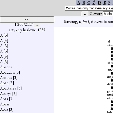
A
B
C
Ć
D
E
F
Otwórz
Barorog
,
a
,
lm.
i
,
ż. nieuż.
baran
1-200/2117
artykuły hasłowe: 1759
A
[3]
A
[3]
A
[3]
A
[3]
A
[3]
A
[3]
Abacus
Abaddon
[3]
Abakus
[3]
Aban
[3]
Abartarea
[3]
Abarys
[3]
Abas
[3]
Abass
Abaz
[3]