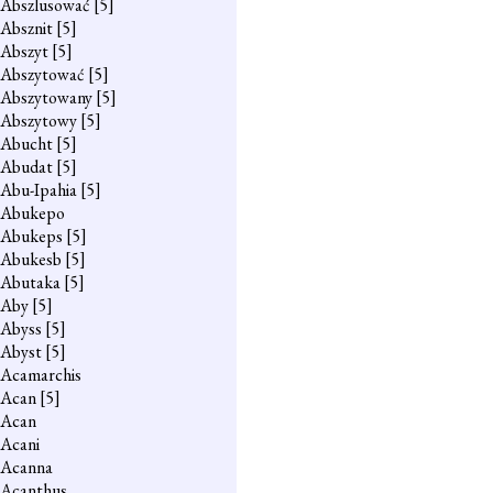
Abszlusować
[5]
Absznit
[5]
Abszyt
[5]
Abszytować
[5]
Abszytowany
[5]
Abszytowy
[5]
Abucht
[5]
Abudat
[5]
Abu-Ipahia
[5]
Abukepo
Abukeps
[5]
Abukesb
[5]
Abutaka
[5]
Aby
[5]
Abyss
[5]
Abyst
[5]
Acamarchis
Acan
[5]
Acan
Acani
Acanna
Acanthus