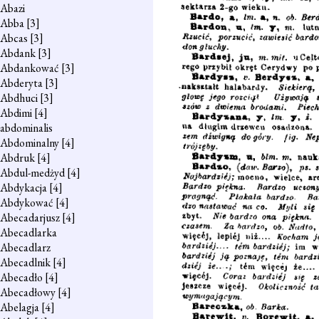
Abazi
Abba
[3]
Abcas
[3]
Abdank
[3]
Abdankować
[3]
Abderyta
[3]
Abdhuci
[3]
Abdimi
[4]
abdominalis
Abdominalny
[4]
Abdruk
[4]
Abdul-medżyd
[4]
Abdykacja
[4]
Abdykować
[4]
Abecadarjusz
[4]
Abecadlarka
Abecadlarz
Abecadlnik
[4]
Abecadło
[4]
Abecadłowy
[4]
Abelagja
[4]