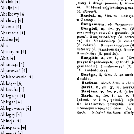
Abelek
[4]
Abeljo
[4]
Abelkowy
[4]
Abelowy
[4]
Abeona
[4]
Aberracja
[4]
Abiljus
[4]
Abis
Abiturjent
[4]
Abja
[4]
Abjuracja
[4]
Abjurować
[4]
Ablaktowanie
[4]
Ablatyw
[4]
Abłaucha
[4]
Ablegacja
[4]
Ablegat
[4]
Ablegowanie
[4]
Ablegry
[4]
Ablucja
[4]
Abnegacja
[4]
Abnegat
[4]