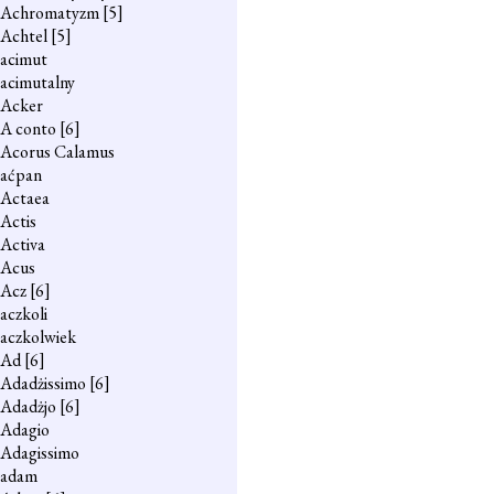
Achromatyzm
[5]
Achtel
[5]
acimut
acimutalny
Acker
A conto
[6]
Acorus Calamus
aćpan
Actaea
Actis
Activa
Acus
Acz
[6]
aczkoli
aczkolwiek
Ad
[6]
Adadżissimo
[6]
Adadżjo
[6]
Adagio
Adagissimo
adam