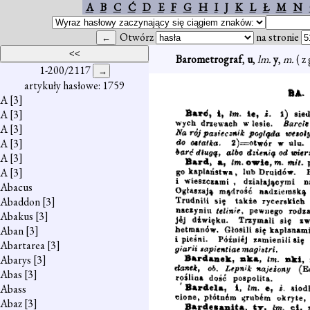
A
B
C
Ć
D
E
F
G
H
I
J
K
L
Ł
M
N
Otwórz
na stronie
Barometrograf
,
u
,
lm.
y
,
m.
( z
1-200/2117
artykuły hasłowe: 1759
A
[3]
A
[3]
A
[3]
A
[3]
A
[3]
A
[3]
Abacus
Abaddon
[3]
Abakus
[3]
Aban
[3]
Abartarea
[3]
Abarys
[3]
Abas
[3]
Abass
Abaz
[3]