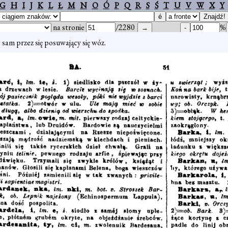
G
H
I
J
K
L
Ł
M
N
O
Ó
P
Q
R
S
Ś
T
U
V
W
X
Y
na stronie
/2280
%
.) sam przez się posuwający się wóz.