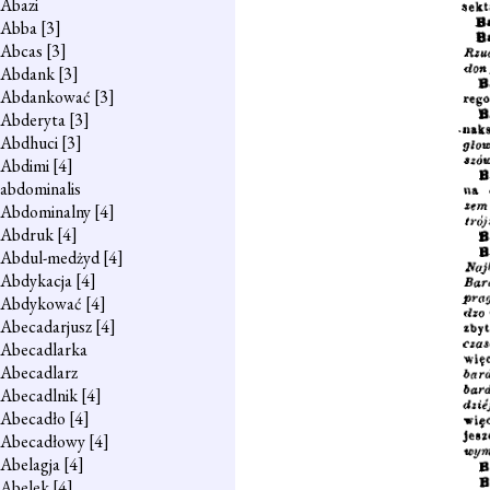
Abazi
Abba
[3]
Abcas
[3]
Abdank
[3]
Abdankować
[3]
Abderyta
[3]
Abdhuci
[3]
Abdimi
[4]
abdominalis
Abdominalny
[4]
Abdruk
[4]
Abdul-medżyd
[4]
Abdykacja
[4]
Abdykować
[4]
Abecadarjusz
[4]
Abecadlarka
Abecadlarz
Abecadlnik
[4]
Abecadło
[4]
Abecadłowy
[4]
Abelagja
[4]
Abelek
[4]