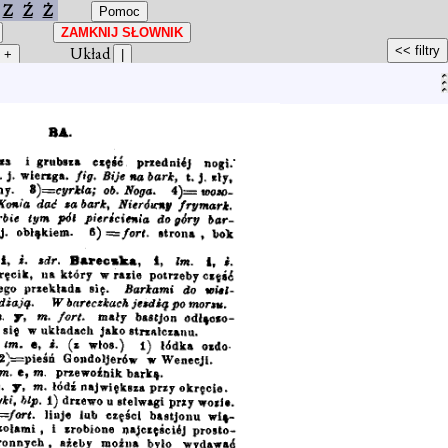
Z
Ź
Ż
Układ