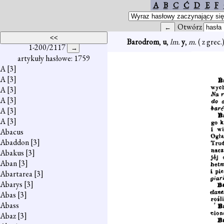
A
B
C
Ć
D
E
F
Otwórz
Barodrom
,
u
,
lm.
y
,
m.
( z grec
1-200/2117
artykuły hasłowe: 1759
A
[3]
A
[3]
A
[3]
A
[3]
A
[3]
A
[3]
Abacus
Abaddon
[3]
Abakus
[3]
Aban
[3]
Abartarea
[3]
Abarys
[3]
Abas
[3]
Abass
Abaz
[3]