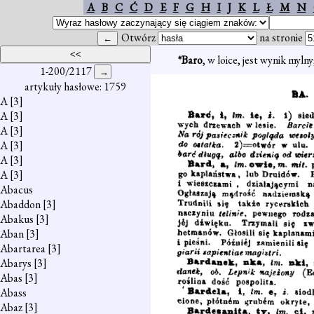
A
B
C
Ć
D
E
F
G
H
I
J
K
L
Ł
M
N
Otwórz
na stronie
*Baro
, w loice, jest wynik mylny
1-200/2117
artykuły hasłowe: 1759
A
[3]
A
[3]
A
[3]
A
[3]
A
[3]
A
[3]
Abacus
Abaddon
[3]
Abakus
[3]
Aban
[3]
Abartarea
[3]
Abarys
[3]
Abas
[3]
Abass
Abaz
[3]