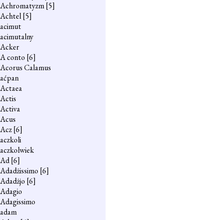
Achromatyzm
[5]
Achtel
[5]
acimut
acimutalny
Acker
A conto
[6]
Acorus Calamus
aćpan
Actaea
Actis
Activa
Acus
Acz
[6]
aczkoli
aczkolwiek
Ad
[6]
Adadżissimo
[6]
Adadżjo
[6]
Adagio
Adagissimo
adam