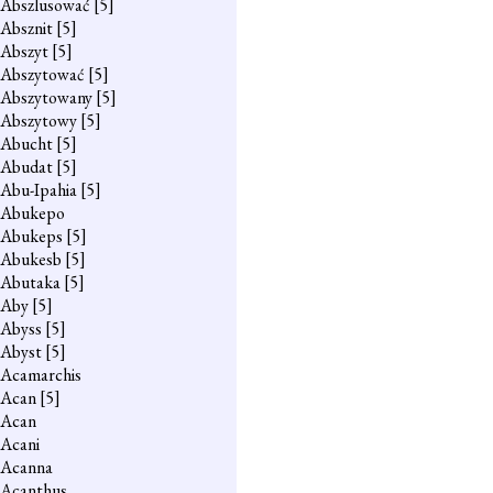
Abszlusować
[5]
Absznit
[5]
Abszyt
[5]
Abszytować
[5]
Abszytowany
[5]
Abszytowy
[5]
Abucht
[5]
Abudat
[5]
Abu-Ipahia
[5]
Abukepo
Abukeps
[5]
Abukesb
[5]
Abutaka
[5]
Aby
[5]
Abyss
[5]
Abyst
[5]
Acamarchis
Acan
[5]
Acan
Acani
Acanna
Acanthus