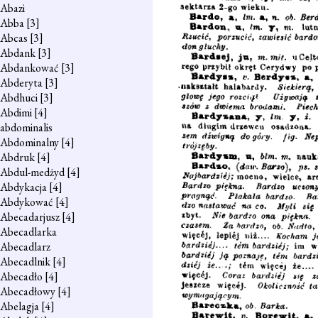
Abazi
Abba
[3]
Abcas
[3]
Abdank
[3]
Abdankować
[3]
Abderyta
[3]
Abdhuci
[3]
Abdimi
[4]
abdominalis
Abdominalny
[4]
Abdruk
[4]
Abdul-medżyd
[4]
Abdykacja
[4]
Abdykować
[4]
Abecadarjusz
[4]
Abecadlarka
Abecadlarz
Abecadlnik
[4]
Abecadło
[4]
Abecadłowy
[4]
Abelagja
[4]