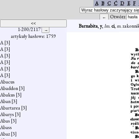
A
B
C
Ć
D
E
F
Otwórz
Barnabita
,
y
,
lm.
ci
,
m.
zakonnik
1-200/2117
artykuły hasłowe: 1759
A
[3]
A
[3]
A
[3]
A
[3]
A
[3]
A
[3]
Abacus
Abaddon
[3]
Abakus
[3]
Aban
[3]
Abartarea
[3]
Abarys
[3]
Abas
[3]
Abass
Abaz
[3]