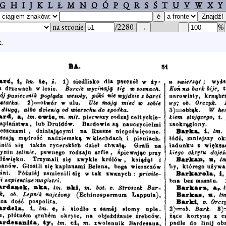
G
H
I
J
K
L
Ł
M
N
O
Ó
P
Q
R
S
Ś
T
U
V
W
X
Y
na stronie
/2280
%
.