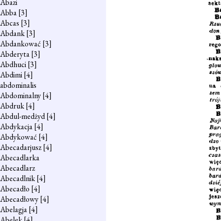
Abazi
Abba
[3]
Abcas
[3]
Abdank
[3]
Abdankować
[3]
Abderyta
[3]
Abdhuci
[3]
Abdimi
[4]
abdominalis
Abdominalny
[4]
Abdruk
[4]
Abdul-medżyd
[4]
Abdykacja
[4]
Abdykować
[4]
Abecadarjusz
[4]
Abecadlarka
Abecadlarz
Abecadlnik
[4]
Abecadło
[4]
Abecadłowy
[4]
Abelagja
[4]
Abelek
[4]