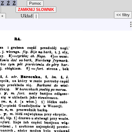
Z
Ź
Ż
Układ