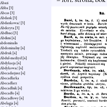
Abazi
Abba
[3]
Abcas
[3]
Abdank
[3]
Abdankować
[3]
Abderyta
[3]
Abdhuci
[3]
Abdimi
[4]
abdominalis
Abdominalny
[4]
Abdruk
[4]
Abdul-medżyd
[4]
Abdykacja
[4]
Abdykować
[4]
Abecadarjusz
[4]
Abecadlarka
Abecadlarz
Abecadlnik
[4]
Abecadło
[4]
Abecadłowy
[4]
Abelagja
[4]