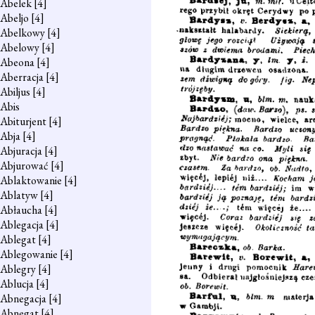
Abelek
[4]
Abeljo
[4]
Abelkowy
[4]
Abelowy
[4]
Abeona
[4]
Aberracja
[4]
Abiljus
[4]
Abis
Abiturjent
[4]
Abja
[4]
Abjuracja
[4]
Abjurować
[4]
Ablaktowanie
[4]
Ablatyw
[4]
Abłaucha
[4]
Ablegacja
[4]
Ablegat
[4]
Ablegowanie
[4]
Ablegry
[4]
Ablucja
[4]
Abnegacja
[4]
Abnegat
[4]