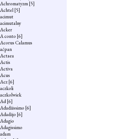
Achromatyzm
[5]
Achtel
[5]
acimut
acimutalny
Acker
A conto
[6]
Acorus Calamus
aćpan
Actaea
Actis
Activa
Acus
Acz
[6]
aczkoli
aczkolwiek
Ad
[6]
Adadżissimo
[6]
Adadżjo
[6]
Adagio
Adagissimo
adam