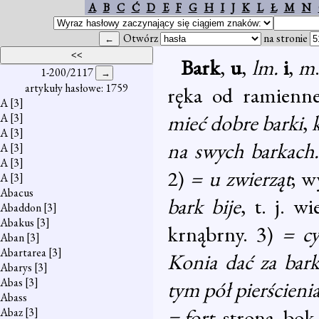
A
B
C
Ć
D
E
F
G
H
I
J
K
L
Ł
M
N
Otwórz
na stronie
Bark
,
u
,
lm.
i
,
m
1-200/2117
artykuły hasłowe: 1759
ręka od ramienn
A
[3]
mieć dobre barki
,
A
[3]
A
[3]
na swych barkach.
A
[3]
A
[3]
2)
= u zwierząt
; w
A
[3]
Abacus
bark bije
, t. j. w
Abaddon
[3]
Abakus
[3]
krnąbrny. 3)
= cy
Aban
[3]
Abartarea
[3]
Konia dać za bar
Abarys
[3]
Abas
[3]
tym pół pierścieni
Abass
= fort.
strona, bok
Abaz
[3]