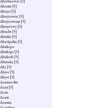
Abszlusować
[5]
Absznit
[5]
Abszyt
[5]
Abszytować
[5]
Abszytowany
[5]
Abszytowy
[5]
Abucht
[5]
Abudat
[5]
Abu-Ipahia
[5]
Abukepo
Abukeps
[5]
Abukesb
[5]
Abutaka
[5]
Aby
[5]
Abyss
[5]
Abyst
[5]
Acamarchis
Acan
[5]
Acan
Acani
Acanna
Acanthus