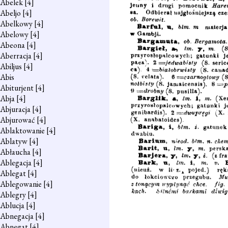
Abelek
[4]
Abeljo
[4]
Abelkowy
[4]
Abelowy
[4]
Abeona
[4]
Aberracja
[4]
Abiljus
[4]
Abis
Abiturjent
[4]
Abja
[4]
Abjuracja
[4]
Abjurować
[4]
Ablaktowanie
[4]
Ablatyw
[4]
Abłaucha
[4]
Ablegacja
[4]
Ablegat
[4]
Ablegowanie
[4]
Ablegry
[4]
Ablucja
[4]
Abnegacja
[4]
Abnegat
[4]