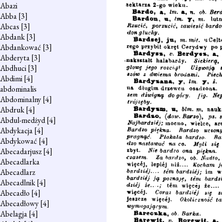
Abazi
Abba
[3]
Abcas
[3]
Abdank
[3]
Abdankować
[3]
Abderyta
[3]
Abdhuci
[3]
Abdimi
[4]
abdominalis
Abdominalny
[4]
Abdruk
[4]
Abdul-medżyd
[4]
Abdykacja
[4]
Abdykować
[4]
Abecadarjusz
[4]
Abecadlarka
Abecadlarz
Abecadlnik
[4]
Abecadło
[4]
Abecadłowy
[4]
Abelagja
[4]