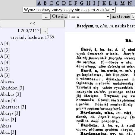
A
B
C
Ć
D
E
F
G
H
I
J
K
L
Ł
M
N
Otwórz
na stronie
Bardyzm
,
u
,
blm. m.
nauka bar
1-200/2117
artykuły hasłowe: 1759
A
[3]
A
[3]
A
[3]
A
[3]
A
[3]
A
[3]
Abacus
Abaddon
[3]
Abakus
[3]
Aban
[3]
Abartarea
[3]
Abarys
[3]
Abas
[3]
Abass
Abaz
[3]