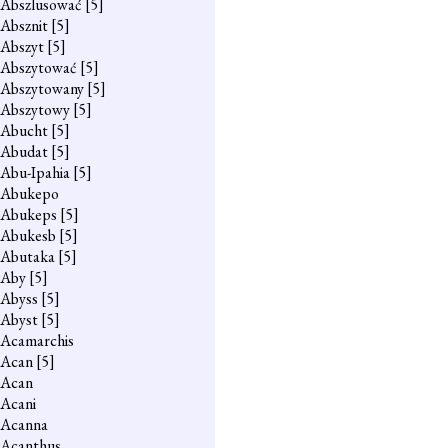
Abszlusować
[5]
Absznit
[5]
Abszyt
[5]
Abszytować
[5]
Abszytowany
[5]
Abszytowy
[5]
Abucht
[5]
Abudat
[5]
Abu-Ipahia
[5]
Abukepo
Abukeps
[5]
Abukesb
[5]
Abutaka
[5]
Aby
[5]
Abyss
[5]
Abyst
[5]
Acamarchis
Acan
[5]
Acan
Acani
Acanna
Acanthus