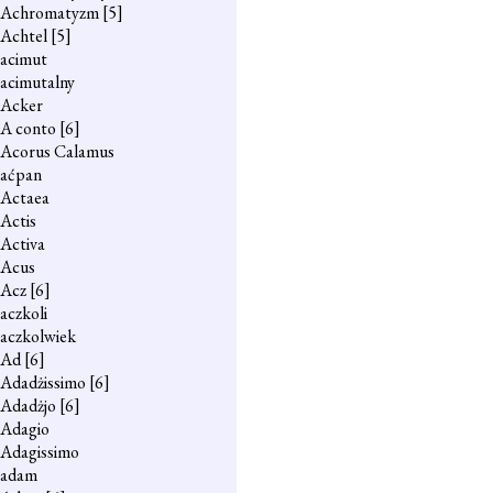
Achromatyzm
[5]
Achtel
[5]
acimut
acimutalny
Acker
A conto
[6]
Acorus Calamus
aćpan
Actaea
Actis
Activa
Acus
Acz
[6]
aczkoli
aczkolwiek
Ad
[6]
Adadżissimo
[6]
Adadżjo
[6]
Adagio
Adagissimo
adam