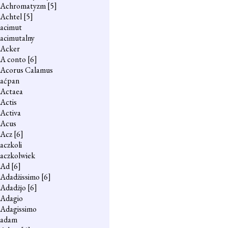
Achromatyzm
[5]
Achtel
[5]
acimut
acimutalny
Acker
A conto
[6]
Acorus Calamus
aćpan
Actaea
Actis
Activa
Acus
Acz
[6]
aczkoli
aczkolwiek
Ad
[6]
Adadżissimo
[6]
Adadżjo
[6]
Adagio
Adagissimo
adam