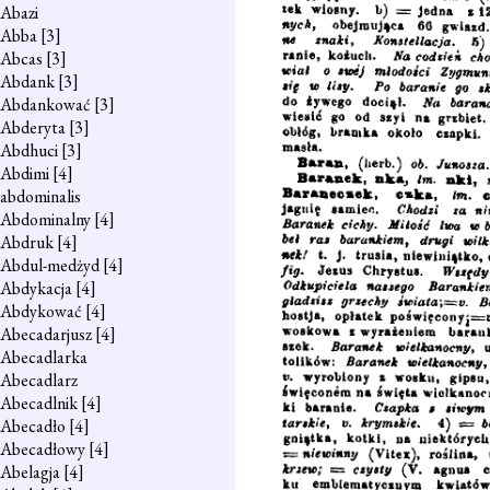
Abazi
Abba
[3]
Abcas
[3]
Abdank
[3]
Abdankować
[3]
Abderyta
[3]
Abdhuci
[3]
Abdimi
[4]
abdominalis
Abdominalny
[4]
Abdruk
[4]
Abdul-medżyd
[4]
Abdykacja
[4]
Abdykować
[4]
Abecadarjusz
[4]
Abecadlarka
Abecadlarz
Abecadlnik
[4]
Abecadło
[4]
Abecadłowy
[4]
Abelagja
[4]