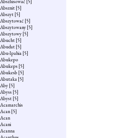
Abszlusować
[5]
Absznit
[5]
Abszyt
[5]
Abszytować
[5]
Abszytowany
[5]
Abszytowy
[5]
Abucht
[5]
Abudat
[5]
Abu-Ipahia
[5]
Abukepo
Abukeps
[5]
Abukesb
[5]
Abutaka
[5]
Aby
[5]
Abyss
[5]
Abyst
[5]
Acamarchis
Acan
[5]
Acan
Acani
Acanna
Acanthus