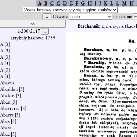
A
B
C
Ć
D
E
F
G
H
I
J
K
L
Ł
M
N
Otwórz
na stronie
Barchannik
,
a
,
lm.
cy,
m.
tkacz
1-200/2117
artykuły hasłowe: 1759
A
[3]
A
[3]
A
[3]
A
[3]
A
[3]
A
[3]
Abacus
Abaddon
[3]
Abakus
[3]
Aban
[3]
Abartarea
[3]
Abarys
[3]
Abas
[3]
Abass
Abaz
[3]