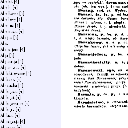
Abelek
[4]
Abeljo
[4]
Abelkowy
[4]
Abelowy
[4]
Abeona
[4]
Aberracja
[4]
Abiljus
[4]
Abis
Abiturjent
[4]
Abja
[4]
Abjuracja
[4]
Abjurować
[4]
Ablaktowanie
[4]
Ablatyw
[4]
Abłaucha
[4]
Ablegacja
[4]
Ablegat
[4]
Ablegowanie
[4]
Ablegry
[4]
Ablucja
[4]
Abnegacja
[4]
Abnegat
[4]