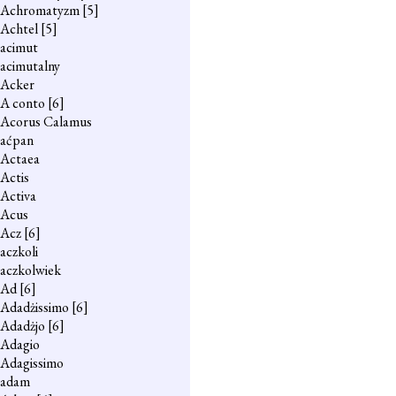
Achromatyzm
[5]
Achtel
[5]
acimut
acimutalny
Acker
A conto
[6]
Acorus Calamus
aćpan
Actaea
Actis
Activa
Acus
Acz
[6]
aczkoli
aczkolwiek
Ad
[6]
Adadżissimo
[6]
Adadżjo
[6]
Adagio
Adagissimo
adam