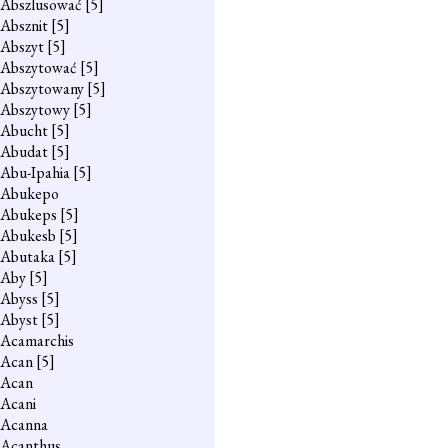
Abszlusować
[5]
Absznit
[5]
Abszyt
[5]
Abszytować
[5]
Abszytowany
[5]
Abszytowy
[5]
Abucht
[5]
Abudat
[5]
Abu-Ipahia
[5]
Abukepo
Abukeps
[5]
Abukesb
[5]
Abutaka
[5]
Aby
[5]
Abyss
[5]
Abyst
[5]
Acamarchis
Acan
[5]
Acan
Acani
Acanna
Acanthus