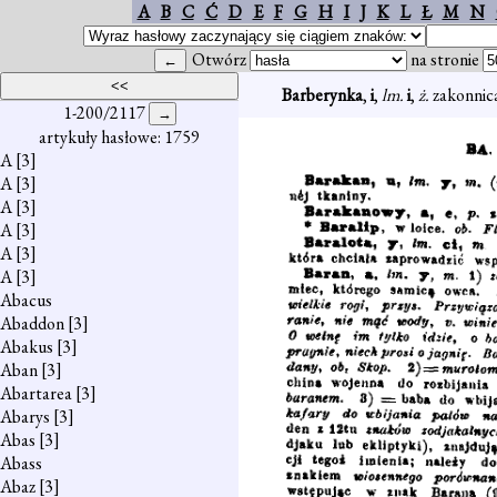
A
B
C
Ć
D
E
F
G
H
I
J
K
L
Ł
M
N
Otwórz
na stronie
Barberynka
,
i
,
lm.
i
,
ż.
zakonnica
1-200/2117
artykuły hasłowe: 1759
A
[3]
A
[3]
A
[3]
A
[3]
A
[3]
A
[3]
Abacus
Abaddon
[3]
Abakus
[3]
Aban
[3]
Abartarea
[3]
Abarys
[3]
Abas
[3]
Abass
Abaz
[3]