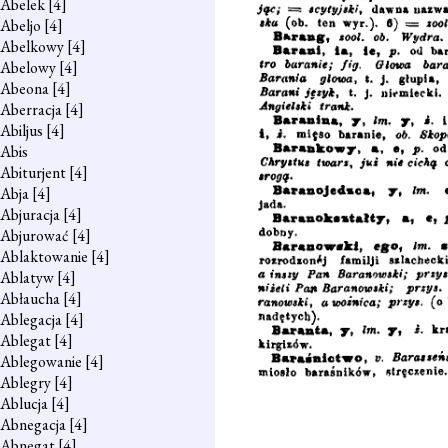
Abelek
[4]
Abeljo
[4]
Abelkowy
[4]
Abelowy
[4]
Abeona
[4]
Aberracja
[4]
Abiljus
[4]
Abis
Abiturjent
[4]
Abja
[4]
Abjuracja
[4]
Abjurować
[4]
Ablaktowanie
[4]
Ablatyw
[4]
Abłaucha
[4]
Ablegacja
[4]
Ablegat
[4]
Ablegowanie
[4]
Ablegry
[4]
Ablucja
[4]
Abnegacja
[4]
Abnegat
[4]