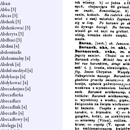
Abazi
Abba
[3]
Abcas
[3]
Abdank
[3]
Abdankować
[3]
Abderyta
[3]
Abdhuci
[3]
Abdimi
[4]
abdominalis
Abdominalny
[4]
Abdruk
[4]
Abdul-medżyd
[4]
Abdykacja
[4]
Abdykować
[4]
Abecadarjusz
[4]
Abecadlarka
Abecadlarz
Abecadlnik
[4]
Abecadło
[4]
Abecadłowy
[4]
Abelagja
[4]