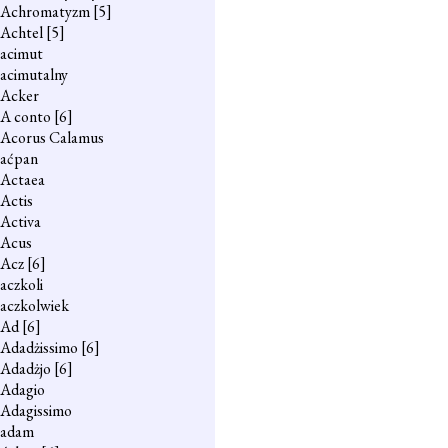
Achromatyzm
[5]
Achtel
[5]
acimut
acimutalny
Acker
A conto
[6]
Acorus Calamus
aćpan
Actaea
Actis
Activa
Acus
Acz
[6]
aczkoli
aczkolwiek
Ad
[6]
Adadżissimo
[6]
Adadżjo
[6]
Adagio
Adagissimo
adam