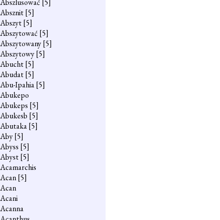
Abszlusować
[5]
Absznit
[5]
Abszyt
[5]
Abszytować
[5]
Abszytowany
[5]
Abszytowy
[5]
Abucht
[5]
Abudat
[5]
Abu-Ipahia
[5]
Abukepo
Abukeps
[5]
Abukesb
[5]
Abutaka
[5]
Aby
[5]
Abyss
[5]
Abyst
[5]
Acamarchis
Acan
[5]
Acan
Acani
Acanna
Acanthus