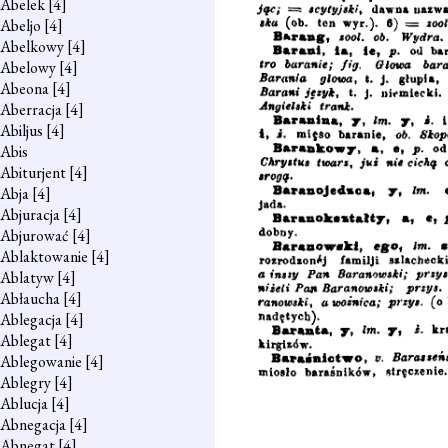
Abelek
[4]
Abeljo
[4]
Abelkowy
[4]
Abelowy
[4]
Abeona
[4]
Aberracja
[4]
Abiljus
[4]
Abis
Abiturjent
[4]
Abja
[4]
Abjuracja
[4]
Abjurować
[4]
Ablaktowanie
[4]
Ablatyw
[4]
Abłaucha
[4]
Ablegacja
[4]
Ablegat
[4]
Ablegowanie
[4]
Ablegry
[4]
Ablucja
[4]
Abnegacja
[4]
Abnegat
[4]