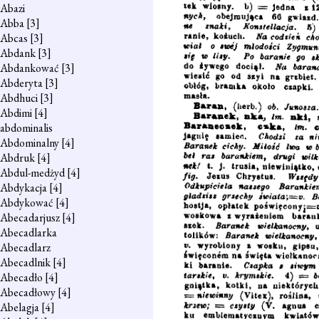
Abazi
Abba
[3]
Abcas
[3]
Abdank
[3]
Abdankować
[3]
Abderyta
[3]
Abdhuci
[3]
Abdimi
[4]
abdominalis
Abdominalny
[4]
Abdruk
[4]
Abdul-medżyd
[4]
Abdykacja
[4]
Abdykować
[4]
Abecadarjusz
[4]
Abecadlarka
Abecadlarz
Abecadlnik
[4]
Abecadło
[4]
Abecadłowy
[4]
Abelagja
[4]