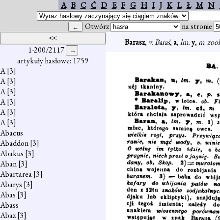
A
B
C
Ć
D
E
F
G
H
I
J
K
L
Ł
M
N
Otwórz
na stronie
Barasz
,
v. Baraś
,
a
,
lm.
y
,
m
.
zoo
1-200/2117
artykuły hasłowe: 1759
A
[3]
A
[3]
A
[3]
A
[3]
A
[3]
A
[3]
Abacus
Abaddon
[3]
Abakus
[3]
Aban
[3]
Abartarea
[3]
Abarys
[3]
Abas
[3]
Abass
Abaz
[3]