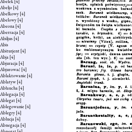
Abelek
[4]
Abeljo
[4]
Abelkowy
[4]
Abelowy
[4]
Abeona
[4]
Aberracja
[4]
Abiljus
[4]
Abis
Abiturjent
[4]
Abja
[4]
Abjuracja
[4]
Abjurować
[4]
Ablaktowanie
[4]
Ablatyw
[4]
Abłaucha
[4]
Ablegacja
[4]
Ablegat
[4]
Ablegowanie
[4]
Ablegry
[4]
Ablucja
[4]
Abnegacja
[4]
Abnegat
[4]