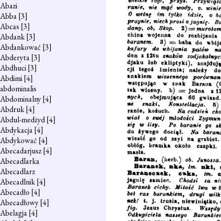
Abazi
Abba
[3]
Abcas
[3]
Abdank
[3]
Abdankować
[3]
Abderyta
[3]
Abdhuci
[3]
Abdimi
[4]
abdominalis
Abdominalny
[4]
Abdruk
[4]
Abdul-medżyd
[4]
Abdykacja
[4]
Abdykować
[4]
Abecadarjusz
[4]
Abecadlarka
Abecadlarz
Abecadlnik
[4]
Abecadło
[4]
Abecadłowy
[4]
Abelagja
[4]