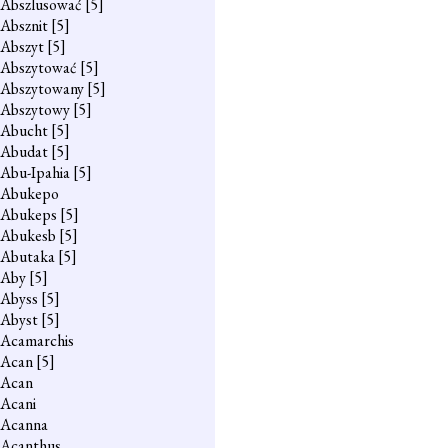
Abszlusować
[5]
Absznit
[5]
Abszyt
[5]
Abszytować
[5]
Abszytowany
[5]
Abszytowy
[5]
Abucht
[5]
Abudat
[5]
Abu-Ipahia
[5]
Abukepo
Abukeps
[5]
Abukesb
[5]
Abutaka
[5]
Aby
[5]
Abyss
[5]
Abyst
[5]
Acamarchis
Acan
[5]
Acan
Acani
Acanna
Acanthus