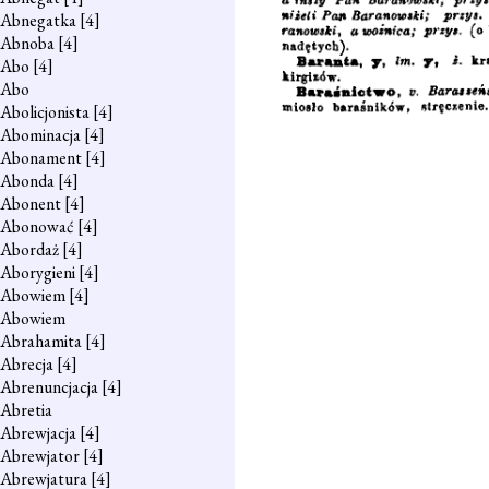
Abnegatka
[4]
Abnoba
[4]
Abo
[4]
Abo
Abolicjonista
[4]
Abominacja
[4]
Abonament
[4]
Abonda
[4]
Abonent
[4]
Abonować
[4]
Abordaż
[4]
Aborygieni
[4]
Abowiem
[4]
Abowiem
Abrahamita
[4]
Abrecja
[4]
Abrenuncjacja
[4]
Abretia
Abrewjacja
[4]
Abrewjator
[4]
Abrewjatura
[4]