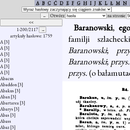
A
B
C
Ć
D
E
F
G
H
I
J
K
L
Ł
M
N
Otwórz
na stronie
Baranowski
,
eg
1-200/2117
artykuły hasłowe: 1759
familji szlachec
A
[3]
Baranowski
;
prz
A
[3]
A
[3]
Baranowski
;
przys
A
[3]
A
[3]
przys.
(o bałamutac
A
[3]
Abacus
Abaddon
[3]
Abakus
[3]
Aban
[3]
Abartarea
[3]
Abarys
[3]
Abas
[3]
Abass
Abaz
[3]