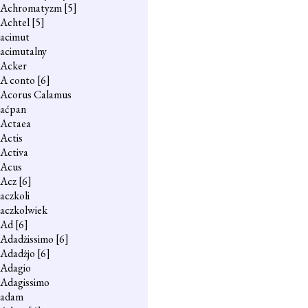
Achromatyzm
[5]
Achtel
[5]
acimut
acimutalny
Acker
A conto
[6]
Acorus Calamus
aćpan
Actaea
Actis
Activa
Acus
Acz
[6]
aczkoli
aczkolwiek
Ad
[6]
Adadżissimo
[6]
Adadżjo
[6]
Adagio
Adagissimo
adam