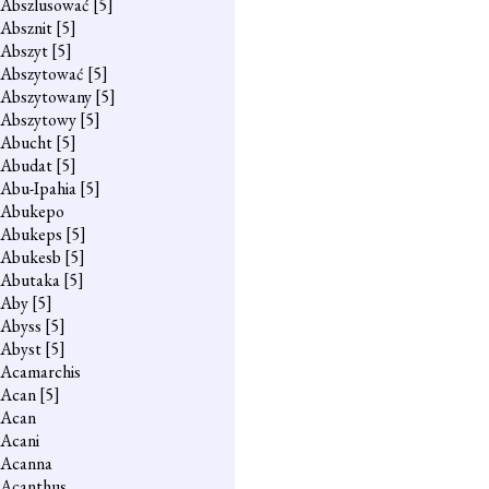
Abszlusować
[5]
Absznit
[5]
Abszyt
[5]
Abszytować
[5]
Abszytowany
[5]
Abszytowy
[5]
Abucht
[5]
Abudat
[5]
Abu-Ipahia
[5]
Abukepo
Abukeps
[5]
Abukesb
[5]
Abutaka
[5]
Aby
[5]
Abyss
[5]
Abyst
[5]
Acamarchis
Acan
[5]
Acan
Acani
Acanna
Acanthus