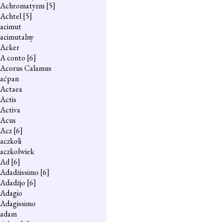
Achromatyzm
[5]
Achtel
[5]
acimut
acimutalny
Acker
A conto
[6]
Acorus Calamus
aćpan
Actaea
Actis
Activa
Acus
Acz
[6]
aczkoli
aczkolwiek
Ad
[6]
Adadżissimo
[6]
Adadżjo
[6]
Adagio
Adagissimo
adam