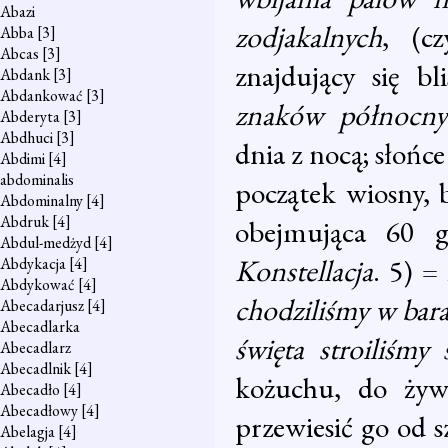
Abazi
zodjakalnych
, (cz
Abba
[3]
Abcas
[3]
znajdujący się bl
Abdank
[3]
Abdankować
[3]
znaków północny
Abderyta
[3]
Abdhuci
[3]
dnia z nocą; słońc
Abdimi
[4]
abdominalis
początek wiosny, 
Abdominalny
[4]
Abdruk
[4]
obejmująca 60 
Abdul-medżyd
[4]
Konstellacja
. 5) =
Abdykacja
[4]
Abdykować
[4]
chodziliśmy w bar
Abecadarjusz
[4]
Abecadlarka
święta stroiliśmy
Abecadlarz
Abecadlnik
[4]
kożuchu, do żyw
Abecadło
[4]
Abecadłowy
[4]
przewiesić go od s
Abelagja
[4]