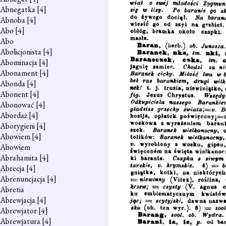
Abnegatka
[4]
Abnoba
[4]
Abo
[4]
Abo
Abolicjonista
[4]
Abominacja
[4]
Abonament
[4]
Abonda
[4]
Abonent
[4]
Abonować
[4]
Abordaż
[4]
Aborygieni
[4]
Abowiem
[4]
Abowiem
Abrahamita
[4]
Abrecja
[4]
Abrenuncjacja
[4]
Abretia
Abrewjacja
[4]
Abrewjator
[4]
Abrewjatura
[4]