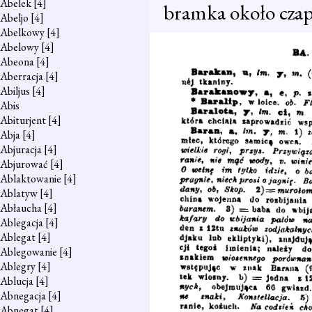
Abelek
[4]
bramka około czapk
Abeljo
[4]
Abelkowy
[4]
Abelowy
[4]
Abeona
[4]
Aberracja
[4]
Abiljus
[4]
Abis
Abiturjent
[4]
Abja
[4]
Abjuracja
[4]
Abjurować
[4]
Ablaktowanie
[4]
Ablatyw
[4]
Abłaucha
[4]
Ablegacja
[4]
Ablegat
[4]
Ablegowanie
[4]
Ablegry
[4]
Ablucja
[4]
Abnegacja
[4]
Abnegat
[4]