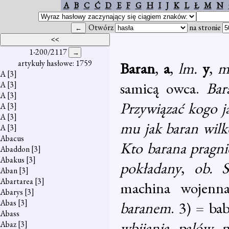
A
B
C
Ć
D
E
F
G
H
I
J
K
L
Ł
M
N
Otwórz
na stronie
1-200/2117
artykuły hasłowe: 1759
Baran
,
a
,
lm.
y
,
m
A
[3]
samicą owca.
Bar
A
[3]
A
[3]
Przywiązać kogo j
A
[3]
A
[3]
mu jak baran wilk
A
[3]
Abacus
Kto barana pragni
Abaddon
[3]
Abakus
[3]
pokładany
,
ob. 
Aban
[3]
Abartarea
[3]
machina wojenn
Abarys
[3]
Abas
[3]
baranem
. 3) = ba
Abass
wbijania palów 
Abaz
[3]