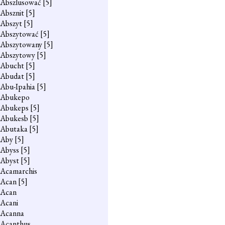
Abszlusować
[5]
Absznit
[5]
Abszyt
[5]
Abszytować
[5]
Abszytowany
[5]
Abszytowy
[5]
Abucht
[5]
Abudat
[5]
Abu-Ipahia
[5]
Abukepo
Abukeps
[5]
Abukesb
[5]
Abutaka
[5]
Aby
[5]
Abyss
[5]
Abyst
[5]
Acamarchis
Acan
[5]
Acan
Acani
Acanna
Acanthus