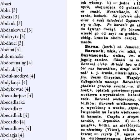
Abazi
Abba
[3]
Abcas
[3]
Abdank
[3]
Abdankować
[3]
Abderyta
[3]
Abdhuci
[3]
Abdimi
[4]
abdominalis
Abdominalny
[4]
Abdruk
[4]
Abdul-medżyd
[4]
Abdykacja
[4]
Abdykować
[4]
Abecadarjusz
[4]
Abecadlarka
Abecadlarz
Abecadlnik
[4]
Abecadło
[4]
Abecadłowy
[4]
Abelagja
[4]