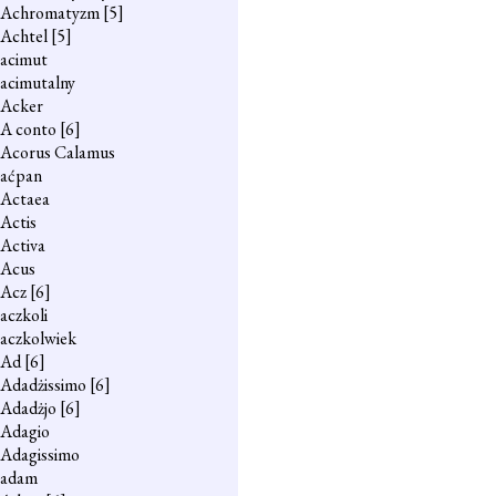
Achromatyzm
[5]
Achtel
[5]
acimut
acimutalny
Acker
A conto
[6]
Acorus Calamus
aćpan
Actaea
Actis
Activa
Acus
Acz
[6]
aczkoli
aczkolwiek
Ad
[6]
Adadżissimo
[6]
Adadżjo
[6]
Adagio
Adagissimo
adam