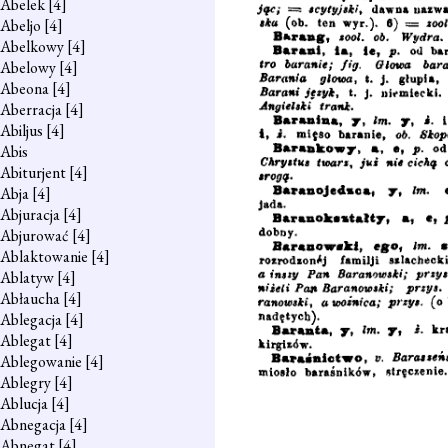
Abelek
[4]
Abeljo
[4]
Abelkowy
[4]
Abelowy
[4]
Abeona
[4]
Aberracja
[4]
Abiljus
[4]
Abis
Abiturjent
[4]
Abja
[4]
Abjuracja
[4]
Abjurować
[4]
Ablaktowanie
[4]
Ablatyw
[4]
Abłaucha
[4]
Ablegacja
[4]
Ablegat
[4]
Ablegowanie
[4]
Ablegry
[4]
Ablucja
[4]
Abnegacja
[4]
Abnegat
[4]