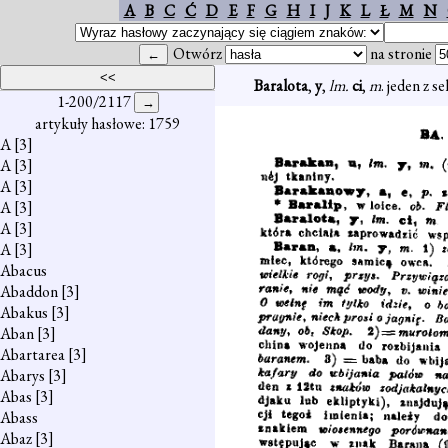
A
B
C
Ć
D
E
F
G
H
I
J
K
L
Ł
M
N
Otwórz
na stronie
Baralota
,
y
,
lm.
ci
,
m
. jeden z 
1-200/2117
artykuły hasłowe: 1759
A
[3]
A
[3]
A
[3]
A
[3]
A
[3]
A
[3]
Abacus
Abaddon
[3]
Abakus
[3]
Aban
[3]
Abartarea
[3]
Abarys
[3]
Abas
[3]
Abass
Abaz
[3]