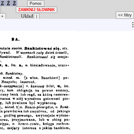
Z
Ź
Ż
Układ