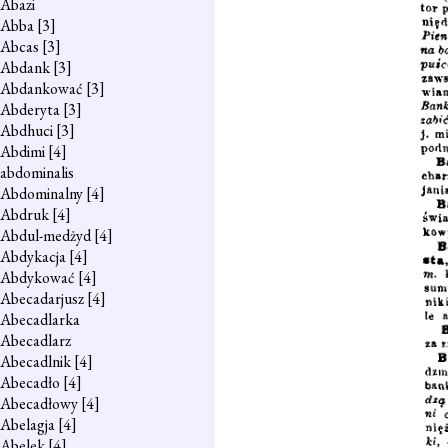
Abazi
Abba
[3]
Abcas
[3]
Abdank
[3]
Abdankować
[3]
Abderyta
[3]
Abdhuci
[3]
Abdimi
[4]
abdominalis
Abdominalny
[4]
Abdruk
[4]
Abdul-medżyd
[4]
Abdykacja
[4]
Abdykować
[4]
Abecadarjusz
[4]
Abecadlarka
Abecadlarz
Abecadlnik
[4]
Abecadło
[4]
Abecadłowy
[4]
Abelagja
[4]
Abelek
[4]