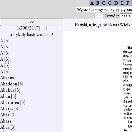
A
B
C
Ć
D
E
F
Otwórz
Bański
,
a
,
ie
,
p.
od Bana (Wielk
1-200/2117
artykuły hasłowe: 1759
A
[3]
A
[3]
A
[3]
A
[3]
A
[3]
A
[3]
Abacus
Abaddon
[3]
Abakus
[3]
Aban
[3]
Abartarea
[3]
Abarys
[3]
Abas
[3]
Abass
Abaz
[3]