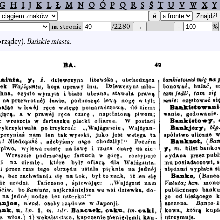
G
H
I
J
K
L
Ł
M
N
O
Ó
P
Q
R
S
Ś
T
U
V
W
X
Y
na stronie
/2280
%
orządcy).
Bańskie miasta.