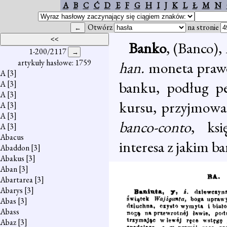
A
B
C
Ć
D
E
F
G
H
I
J
K
L
Ł
M
N
Otwórz
na stronie
Banko
, (Banco),
1-200/2117
artykuły hasłowe: 1759
han.
moneta prawd
A
[3]
banku, podług pe
A
[3]
A
[3]
kursu, przyjmowa
A
[3]
A
[3]
banco-conto
, ksi
A
[3]
Abacus
interesa z jakim b
Abaddon
[3]
Abakus
[3]
Aban
[3]
Abartarea
[3]
Abarys
[3]
Abas
[3]
Abass
Abaz
[3]