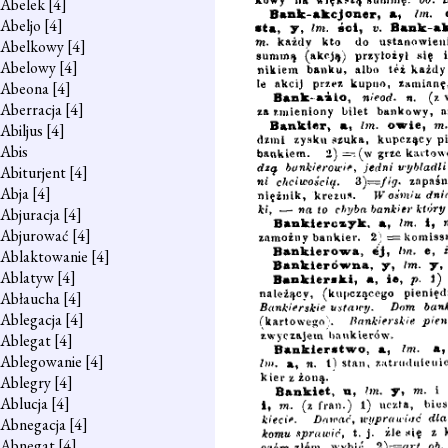
Abelek
[4]
Abeljo
[4]
Abelkowy
[4]
Abelowy
[4]
Abeona
[4]
Aberracja
[4]
Abiljus
[4]
Abis
Abiturjent
[4]
Abja
[4]
Abjuracja
[4]
Abjurować
[4]
Ablaktowanie
[4]
Ablatyw
[4]
Abłaucha
[4]
Ablegacja
[4]
Ablegat
[4]
Ablegowanie
[4]
Ablegry
[4]
Ablucja
[4]
Abnegacja
[4]
Abnegat
[4]