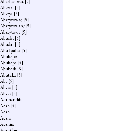
Abszlusować
[5]
Absznit
[5]
Abszyt
[5]
Abszytować
[5]
Abszytowany
[5]
Abszytowy
[5]
Abucht
[5]
Abudat
[5]
Abu-Ipahia
[5]
Abukepo
Abukeps
[5]
Abukesb
[5]
Abutaka
[5]
Aby
[5]
Abyss
[5]
Abyst
[5]
Acamarchis
Acan
[5]
Acan
Acani
Acanna
Acanthus