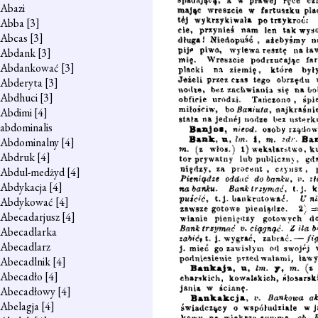
Abazi
Abba
[3]
Abcas
[3]
Abdank
[3]
Abdankować
[3]
Abderyta
[3]
Abdhuci
[3]
Abdimi
[4]
abdominalis
Abdominalny
[4]
Abdruk
[4]
Abdul-medżyd
[4]
Abdykacja
[4]
Abdykować
[4]
Abecadarjusz
[4]
Abecadlarka
Abecadlarz
Abecadlnik
[4]
Abecadło
[4]
Abecadłowy
[4]
Abelagja
[4]