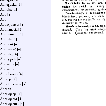
Abnegatka
[4]
Abnoba
[4]
Abo
[4]
Abo
Abolicjonista
[4]
Abominacja
[4]
Abonament
[4]
Abonda
[4]
Abonent
[4]
Abonować
[4]
Abordaż
[4]
Aborygieni
[4]
Abowiem
[4]
Abowiem
Abrahamita
[4]
Abrecja
[4]
Abrenuncjacja
[4]
Abretia
Abrewjacja
[4]
Abrewjator
[4]
Abrewjatura
[4]