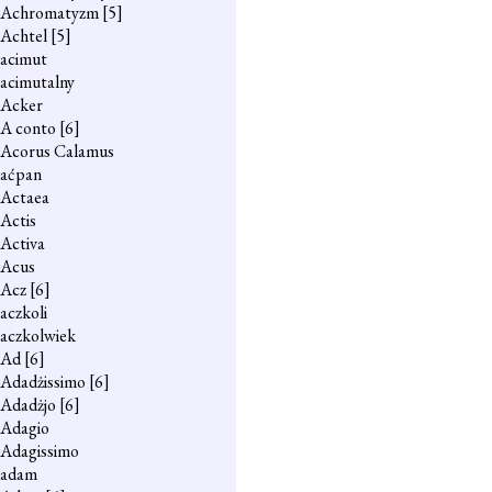
Achromatyzm
[5]
Achtel
[5]
acimut
acimutalny
Acker
A conto
[6]
Acorus Calamus
aćpan
Actaea
Actis
Activa
Acus
Acz
[6]
aczkoli
aczkolwiek
Ad
[6]
Adadżissimo
[6]
Adadżjo
[6]
Adagio
Adagissimo
adam