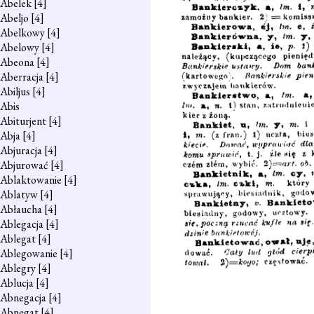
Abelek
[4]
Abeljo
[4]
Abelkowy
[4]
Abelowy
[4]
Abeona
[4]
Aberracja
[4]
Abiljus
[4]
Abis
Abiturjent
[4]
Abja
[4]
Abjuracja
[4]
Abjurować
[4]
Ablaktowanie
[4]
Ablatyw
[4]
Abłaucha
[4]
Ablegacja
[4]
Ablegat
[4]
Ablegowanie
[4]
Ablegry
[4]
Ablucja
[4]
Abnegacja
[4]
Abnegat
[4]