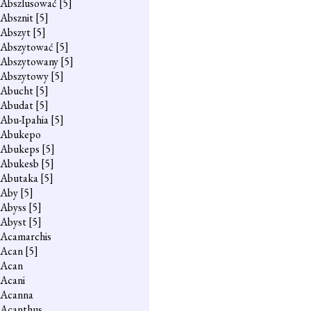
Abszlusować
[5]
Absznit
[5]
Abszyt
[5]
Abszytować
[5]
Abszytowany
[5]
Abszytowy
[5]
Abucht
[5]
Abudat
[5]
Abu-Ipahia
[5]
Abukepo
Abukeps
[5]
Abukesb
[5]
Abutaka
[5]
Aby
[5]
Abyss
[5]
Abyst
[5]
Acamarchis
Acan
[5]
Acan
Acani
Acanna
Acanthus