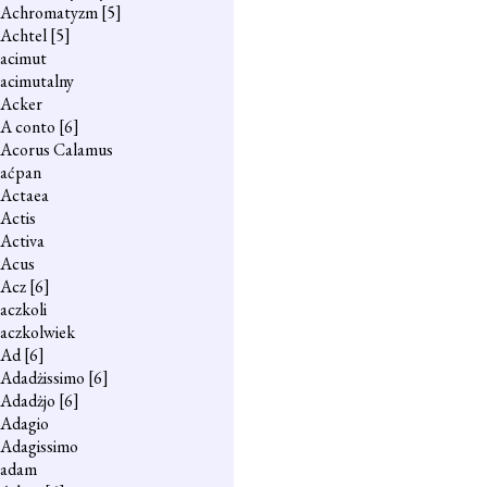
Achromatyzm
[5]
Achtel
[5]
acimut
acimutalny
Acker
A conto
[6]
Acorus Calamus
aćpan
Actaea
Actis
Activa
Acus
Acz
[6]
aczkoli
aczkolwiek
Ad
[6]
Adadżissimo
[6]
Adadżjo
[6]
Adagio
Adagissimo
adam