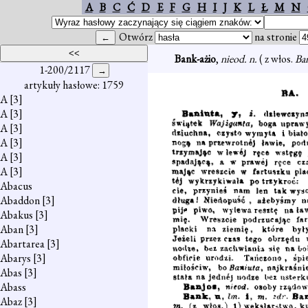
A
B
C
Ć
D
E
F
G
H
I
J
K
L
Ł
M
N
Otwórz
na stronie
Bank-ażio
,
nieod. n.
( z włos.
Ba
1-200/2117
artykuły hasłowe: 1759
A
[3]
A
[3]
A
[3]
A
[3]
A
[3]
A
[3]
Abacus
Abaddon
[3]
Abakus
[3]
Aban
[3]
Abartarea
[3]
Abarys
[3]
Abas
[3]
Abass
Abaz
[3]