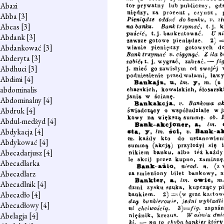
Abazi
Abba
[3]
Abcas
[3]
Abdank
[3]
Abdankować
[3]
Abderyta
[3]
Abdhuci
[3]
Abdimi
[4]
abdominalis
Abdominalny
[4]
Abdruk
[4]
Abdul-medżyd
[4]
Abdykacja
[4]
Abdykować
[4]
Abecadarjusz
[4]
Abecadlarka
Abecadlarz
Abecadlnik
[4]
Abecadło
[4]
Abecadłowy
[4]
Abelagja
[4]