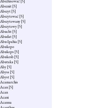
Abszlusować
[5]
Absznit
[5]
Abszyt
[5]
Abszytować
[5]
Abszytowany
[5]
Abszytowy
[5]
Abucht
[5]
Abudat
[5]
Abu-Ipahia
[5]
Abukepo
Abukeps
[5]
Abukesb
[5]
Abutaka
[5]
Aby
[5]
Abyss
[5]
Abyst
[5]
Acamarchis
Acan
[5]
Acan
Acani
Acanna
Acanthus