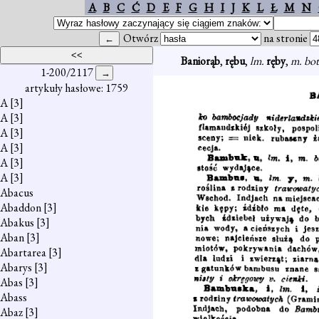
A
B
C
Ć
D
E
F
G
H
I
J
K
L
Ł
M
N
Otwórz
na stronie
Baniorąb
,
rębu
,
lm.
ręby
,
m. bo
1-200/2117
artykuły hasłowe: 1759
A
[3]
A
[3]
A
[3]
A
[3]
A
[3]
A
[3]
Abacus
Abaddon
[3]
Abakus
[3]
Aban
[3]
Abartarea
[3]
Abarys
[3]
Abas
[3]
Abass
Abaz
[3]