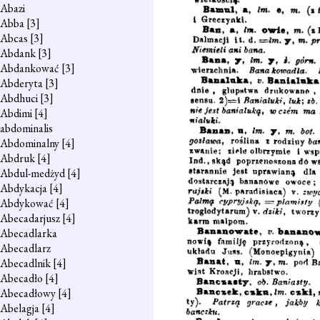
Abazi
Abba
[3]
Abcas
[3]
Abdank
[3]
Abdankować
[3]
Abderyta
[3]
Abdhuci
[3]
Abdimi
[4]
abdominalis
Abdominalny
[4]
Abdruk
[4]
Abdul-medżyd
[4]
Abdykacja
[4]
Abdykować
[4]
Abecadarjusz
[4]
Abecadlarka
Abecadlarz
Abecadlnik
[4]
Abecadło
[4]
Abecadłowy
[4]
Abelagja
[4]