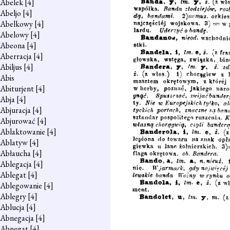
Abelek
[4]
Abeljo
[4]
Abelkowy
[4]
Abelowy
[4]
Abeona
[4]
Aberracja
[4]
Abiljus
[4]
Abis
Abiturjent
[4]
Abja
[4]
Abjuracja
[4]
Abjurować
[4]
Ablaktowanie
[4]
Ablatyw
[4]
Abłaucha
[4]
Ablegacja
[4]
Ablegat
[4]
Ablegowanie
[4]
Ablegry
[4]
Ablucja
[4]
Abnegacja
[4]
Abnegat
[4]