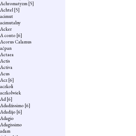
Achromatyzm
[5]
Achtel
[5]
acimut
acimutalny
Acker
A conto
[6]
Acorus Calamus
aćpan
Actaea
Actis
Activa
Acus
Acz
[6]
aczkoli
aczkolwiek
Ad
[6]
Adadżissimo
[6]
Adadżjo
[6]
Adagio
Adagissimo
adam