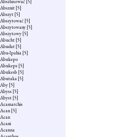
Abszlusować
[5]
Absznit
[5]
Abszyt
[5]
Abszytować
[5]
Abszytowany
[5]
Abszytowy
[5]
Abucht
[5]
Abudat
[5]
Abu-Ipahia
[5]
Abukepo
Abukeps
[5]
Abukesb
[5]
Abutaka
[5]
Aby
[5]
Abyss
[5]
Abyst
[5]
Acamarchis
Acan
[5]
Acan
Acani
Acanna
Acanthus