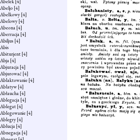
Abelek
[4]
Abeljo
[4]
Abelkowy
[4]
Abelowy
[4]
Abeona
[4]
Aberracja
[4]
Abiljus
[4]
Abis
Abiturjent
[4]
Abja
[4]
Abjuracja
[4]
Abjurować
[4]
Ablaktowanie
[4]
Ablatyw
[4]
Abłaucha
[4]
Ablegacja
[4]
Ablegat
[4]
Ablegowanie
[4]
Ablegry
[4]
Ablucja
[4]
Abnegacja
[4]
Abnegat
[4]