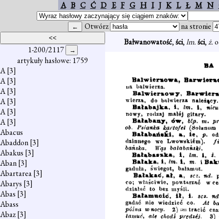
A
B
C
Ć
D
E
F
G
H
I
J
K
L
Ł
M
N
Otwórz
na stronie
Bałwanowatość
,
ści
,
lm.
ści
,
ż.
o
1-200/2117
artykuły hasłowe: 1759
A
[3]
A
[3]
A
[3]
A
[3]
A
[3]
A
[3]
Abacus
Abaddon
[3]
Abakus
[3]
Aban
[3]
Abartarea
[3]
Abarys
[3]
Abas
[3]
Abass
Abaz
[3]