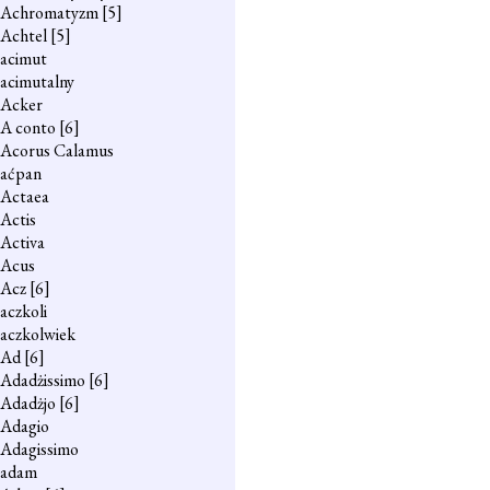
Achromatyzm
[5]
Achtel
[5]
acimut
acimutalny
Acker
A conto
[6]
Acorus Calamus
aćpan
Actaea
Actis
Activa
Acus
Acz
[6]
aczkoli
aczkolwiek
Ad
[6]
Adadżissimo
[6]
Adadżjo
[6]
Adagio
Adagissimo
adam