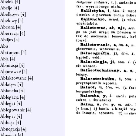
Abelek
[4]
Abeljo
[4]
Abelkowy
[4]
Abelowy
[4]
Abeona
[4]
Aberracja
[4]
Abiljus
[4]
Abis
Abiturjent
[4]
Abja
[4]
Abjuracja
[4]
Abjurować
[4]
Ablaktowanie
[4]
Ablatyw
[4]
Abłaucha
[4]
Ablegacja
[4]
Ablegat
[4]
Ablegowanie
[4]
Ablegry
[4]
Ablucja
[4]
Abnegacja
[4]
Abnegat
[4]