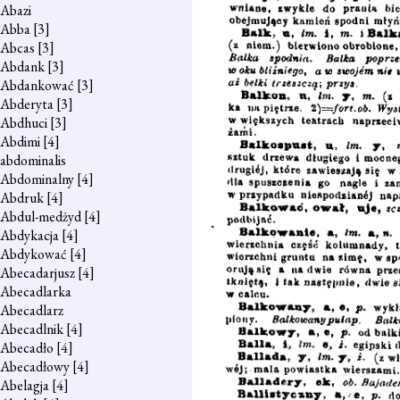
Abazi
Abba
[3]
Abcas
[3]
Abdank
[3]
Abdankować
[3]
Abderyta
[3]
Abdhuci
[3]
Abdimi
[4]
abdominalis
Abdominalny
[4]
Abdruk
[4]
Abdul-medżyd
[4]
Abdykacja
[4]
Abdykować
[4]
Abecadarjusz
[4]
Abecadlarka
Abecadlarz
Abecadlnik
[4]
Abecadło
[4]
Abecadłowy
[4]
Abelagja
[4]