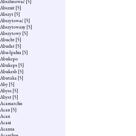
Abszlusować
[5]
Absznit
[5]
Abszyt
[5]
Abszytować
[5]
Abszytowany
[5]
Abszytowy
[5]
Abucht
[5]
Abudat
[5]
Abu-Ipahia
[5]
Abukepo
Abukeps
[5]
Abukesb
[5]
Abutaka
[5]
Aby
[5]
Abyss
[5]
Abyst
[5]
Acamarchis
Acan
[5]
Acan
Acani
Acanna
Acanthus