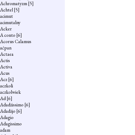
Achromatyzm
[5]
Achtel
[5]
acimut
acimutalny
Acker
A conto
[6]
Acorus Calamus
aćpan
Actaea
Actis
Activa
Acus
Acz
[6]
aczkoli
aczkolwiek
Ad
[6]
Adadżissimo
[6]
Adadżjo
[6]
Adagio
Adagissimo
adam