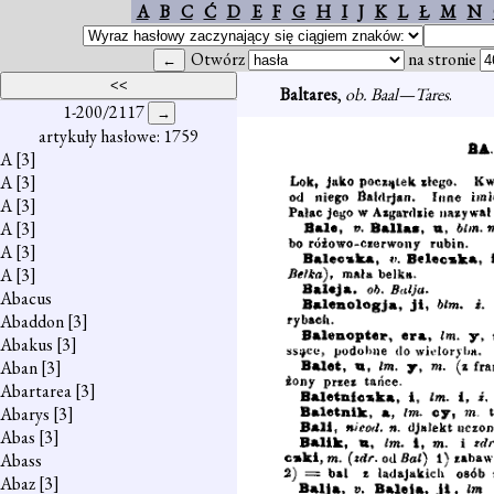
A
B
C
Ć
D
E
F
G
H
I
J
K
L
Ł
M
N
Otwórz
na stronie
Baltares
,
ob. Baal—Tares
.
1-200/2117
artykuły hasłowe: 1759
A
[3]
A
[3]
A
[3]
A
[3]
A
[3]
A
[3]
Abacus
Abaddon
[3]
Abakus
[3]
Aban
[3]
Abartarea
[3]
Abarys
[3]
Abas
[3]
Abass
Abaz
[3]