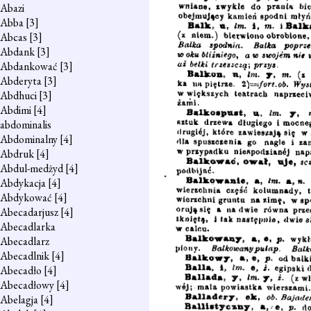
Abazi
Abba
[3]
Abcas
[3]
Abdank
[3]
Abdankować
[3]
Abderyta
[3]
Abdhuci
[3]
Abdimi
[4]
abdominalis
Abdominalny
[4]
Abdruk
[4]
Abdul-medżyd
[4]
Abdykacja
[4]
Abdykować
[4]
Abecadarjusz
[4]
Abecadlarka
Abecadlarz
Abecadlnik
[4]
Abecadło
[4]
Abecadłowy
[4]
Abelagja
[4]