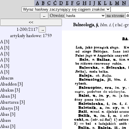
A
B
C
Ć
D
E
F
G
H
I
J
K
L
Ł
M
N
Otwórz
na stronie
Balneologja
,
ji
,
blm. ż.
( z łać.-
1-200/2117
artykuły hasłowe: 1759
A
[3]
A
[3]
A
[3]
A
[3]
A
[3]
A
[3]
Abacus
Abaddon
[3]
Abakus
[3]
Aban
[3]
Abartarea
[3]
Abarys
[3]
Abas
[3]
Abass
Abaz
[3]