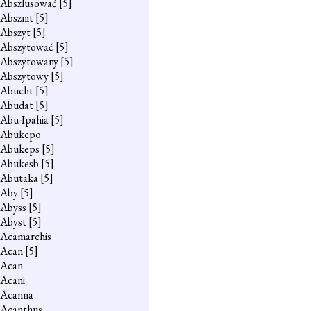
Abszlusować
[5]
Absznit
[5]
Abszyt
[5]
Abszytować
[5]
Abszytowany
[5]
Abszytowy
[5]
Abucht
[5]
Abudat
[5]
Abu-Ipahia
[5]
Abukepo
Abukeps
[5]
Abukesb
[5]
Abutaka
[5]
Aby
[5]
Abyss
[5]
Abyst
[5]
Acamarchis
Acan
[5]
Acan
Acani
Acanna
Acanthus