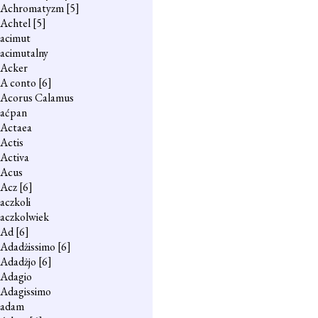
Achromatyzm
[5]
Achtel
[5]
acimut
acimutalny
Acker
A conto
[6]
Acorus Calamus
aćpan
Actaea
Actis
Activa
Acus
Acz
[6]
aczkoli
aczkolwiek
Ad
[6]
Adadżissimo
[6]
Adadżjo
[6]
Adagio
Adagissimo
adam