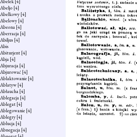
Abelek
[4]
Abeljo
[4]
Abelkowy
[4]
Abelowy
[4]
Abeona
[4]
Aberracja
[4]
Abiljus
[4]
Abis
Abiturjent
[4]
Abja
[4]
Abjuracja
[4]
Abjurować
[4]
Ablaktowanie
[4]
Ablatyw
[4]
Abłaucha
[4]
Ablegacja
[4]
Ablegat
[4]
Ablegowanie
[4]
Ablegry
[4]
Ablucja
[4]
Abnegacja
[4]
Abnegat
[4]