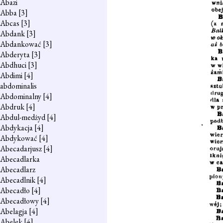
Abazi
Abba
[3]
Abcas
[3]
Abdank
[3]
Abdankować
[3]
Abderyta
[3]
Abdhuci
[3]
Abdimi
[4]
abdominalis
Abdominalny
[4]
Abdruk
[4]
Abdul-medżyd
[4]
Abdykacja
[4]
Abdykować
[4]
Abecadarjusz
[4]
Abecadlarka
Abecadlarz
Abecadlnik
[4]
Abecadło
[4]
Abecadłowy
[4]
Abelagja
[4]
Abelek
[4]