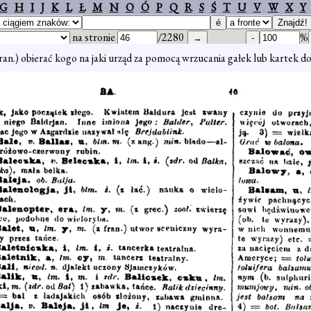
G
H
I
J
K
L
Ł
M
N
O
Ó
P
Q
R
S
Ś
T
U
V
W
X
Y
na stronie
/2280
%
 fran.) obierać kogo na jaki urząd za pomocą wrzucania gałek lub kartek