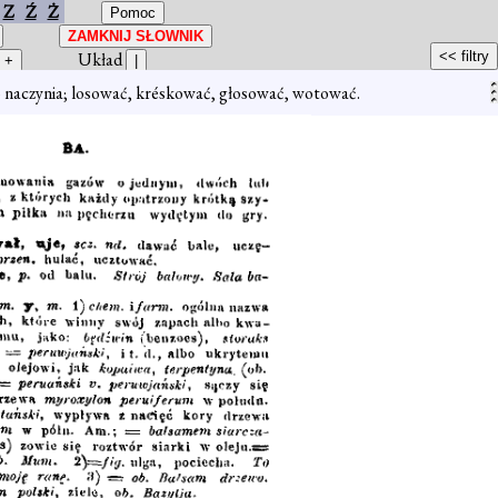
Z
Ź
Ż
Układ
 do naczynia; losować, kréskować, głosować, wotować.