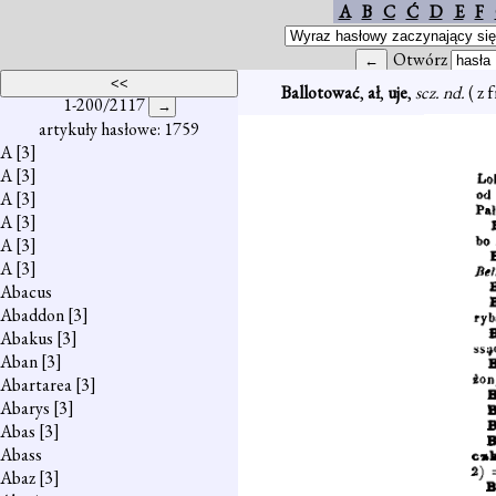
A
B
C
Ć
D
E
F
Otwórz
Ballotować
,
ał
,
uje
,
scz. nd.
( z
1-200/2117
artykuły hasłowe: 1759
A
[3]
A
[3]
A
[3]
A
[3]
A
[3]
A
[3]
Abacus
Abaddon
[3]
Abakus
[3]
Aban
[3]
Abartarea
[3]
Abarys
[3]
Abas
[3]
Abass
Abaz
[3]