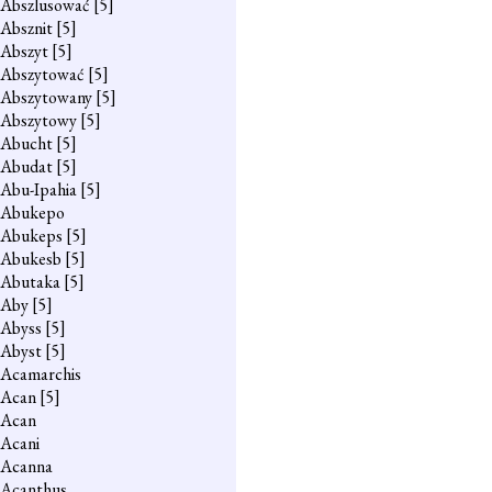
Abszlusować
[5]
Absznit
[5]
Abszyt
[5]
Abszytować
[5]
Abszytowany
[5]
Abszytowy
[5]
Abucht
[5]
Abudat
[5]
Abu-Ipahia
[5]
Abukepo
Abukeps
[5]
Abukesb
[5]
Abutaka
[5]
Aby
[5]
Abyss
[5]
Abyst
[5]
Acamarchis
Acan
[5]
Acan
Acani
Acanna
Acanthus