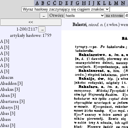
A
B
C
Ć
D
E
F
G
H
I
J
K
L
Ł
M
N
Otwórz
na stronie
Balastri
,
nieod. n.
( z włos.) we
1-200/2117
artykuły hasłowe: 1759
A
[3]
A
[3]
A
[3]
A
[3]
A
[3]
A
[3]
Abacus
Abaddon
[3]
Abakus
[3]
Aban
[3]
Abartarea
[3]
Abarys
[3]
Abas
[3]
Abass
Abaz
[3]