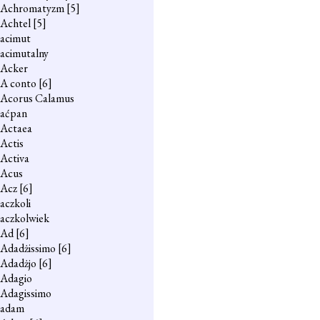
Achromatyzm
[5]
Achtel
[5]
acimut
acimutalny
Acker
A conto
[6]
Acorus Calamus
aćpan
Actaea
Actis
Activa
Acus
Acz
[6]
aczkoli
aczkolwiek
Ad
[6]
Adadżissimo
[6]
Adadżjo
[6]
Adagio
Adagissimo
adam