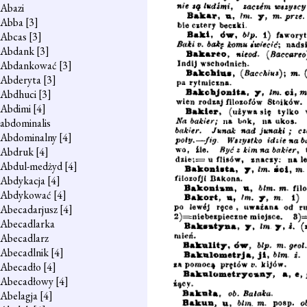
Abazi
Abba
[3]
Abcas
[3]
Abdank
[3]
Abdankować
[3]
Abderyta
[3]
Abdhuci
[3]
Abdimi
[4]
abdominalis
Abdominalny
[4]
Abdruk
[4]
Abdul-medżyd
[4]
Abdykacja
[4]
Abdykować
[4]
Abecadarjusz
[4]
Abecadlarka
Abecadlarz
Abecadlnik
[4]
Abecadło
[4]
Abecadłowy
[4]
Abelagja
[4]