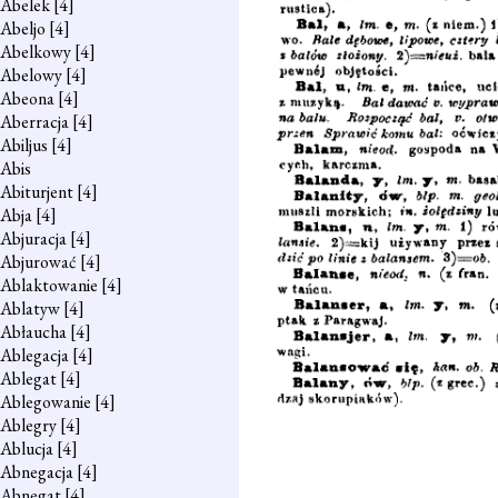
Abelek
[4]
Abeljo
[4]
Abelkowy
[4]
Abelowy
[4]
Abeona
[4]
Aberracja
[4]
Abiljus
[4]
Abis
Abiturjent
[4]
Abja
[4]
Abjuracja
[4]
Abjurować
[4]
Ablaktowanie
[4]
Ablatyw
[4]
Abłaucha
[4]
Ablegacja
[4]
Ablegat
[4]
Ablegowanie
[4]
Ablegry
[4]
Ablucja
[4]
Abnegacja
[4]
Abnegat
[4]