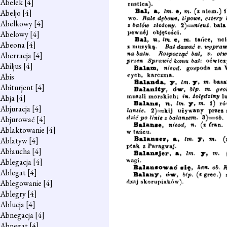
Abelek
[4]
Abeljo
[4]
Abelkowy
[4]
Abelowy
[4]
Abeona
[4]
Aberracja
[4]
Abiljus
[4]
Abis
Abiturjent
[4]
Abja
[4]
Abjuracja
[4]
Abjurować
[4]
Ablaktowanie
[4]
Ablatyw
[4]
Abłaucha
[4]
Ablegacja
[4]
Ablegat
[4]
Ablegowanie
[4]
Ablegry
[4]
Ablucja
[4]
Abnegacja
[4]
Abnegat
[4]