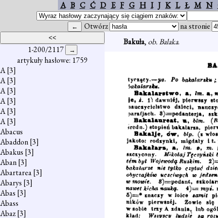
A
B
C
Ć
D
E
F
G
H
I
J
K
L
Ł
M
N
Otwórz
na stronie
Bakuła
,
ob. Balaka
.
1-200/2117
artykuły hasłowe: 1759
A
[3]
A
[3]
A
[3]
A
[3]
A
[3]
A
[3]
Abacus
Abaddon
[3]
Abakus
[3]
Aban
[3]
Abartarea
[3]
Abarys
[3]
Abas
[3]
Abass
Abaz
[3]