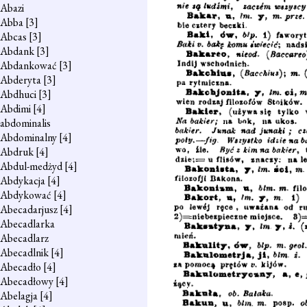
Abazi
Abba
[3]
Abcas
[3]
Abdank
[3]
Abdankować
[3]
Abderyta
[3]
Abdhuci
[3]
Abdimi
[4]
abdominalis
Abdominalny
[4]
Abdruk
[4]
Abdul-medżyd
[4]
Abdykacja
[4]
Abdykować
[4]
Abecadarjusz
[4]
Abecadlarka
Abecadlarz
Abecadlnik
[4]
Abecadło
[4]
Abecadłowy
[4]
Abelagja
[4]