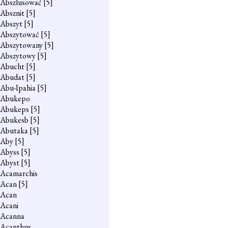
Abszlusować
[5]
Absznit
[5]
Abszyt
[5]
Abszytować
[5]
Abszytowany
[5]
Abszytowy
[5]
Abucht
[5]
Abudat
[5]
Abu-Ipahia
[5]
Abukepo
Abukeps
[5]
Abukesb
[5]
Abutaka
[5]
Aby
[5]
Abyss
[5]
Abyst
[5]
Acamarchis
Acan
[5]
Acan
Acani
Acanna
Acanthus