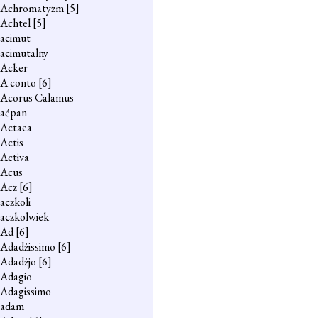
Achromatyzm
[5]
Achtel
[5]
acimut
acimutalny
Acker
A conto
[6]
Acorus Calamus
aćpan
Actaea
Actis
Activa
Acus
Acz
[6]
aczkoli
aczkolwiek
Ad
[6]
Adadżissimo
[6]
Adadżjo
[6]
Adagio
Adagissimo
adam