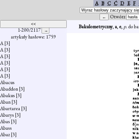
A
B
C
Ć
D
E
F
Otwórz
Bakulometryczny
,
a
,
e
,
p.
do ba
1-200/2117
artykuły hasłowe: 1759
A
[3]
A
[3]
A
[3]
A
[3]
A
[3]
A
[3]
Abacus
Abaddon
[3]
Abakus
[3]
Aban
[3]
Abartarea
[3]
Abarys
[3]
Abas
[3]
Abass
Abaz
[3]