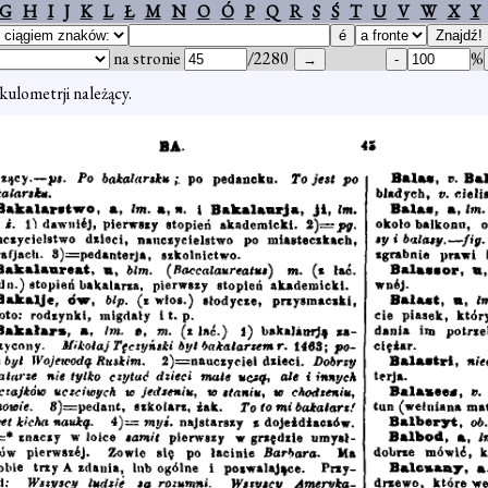
G
H
I
J
K
L
Ł
M
N
O
Ó
P
Q
R
S
Ś
T
U
V
W
X
Y
na stronie
/2280
%
kulometrji należący.