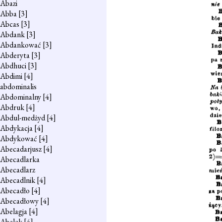
Abazi
Abba
[3]
Abcas
[3]
Abdank
[3]
Abdankować
[3]
Abderyta
[3]
Abdhuci
[3]
Abdimi
[4]
abdominalis
Abdominalny
[4]
Abdruk
[4]
Abdul-medżyd
[4]
Abdykacja
[4]
Abdykować
[4]
Abecadarjusz
[4]
Abecadlarka
Abecadlarz
Abecadlnik
[4]
Abecadło
[4]
Abecadłowy
[4]
Abelagja
[4]
Abelek
[4]