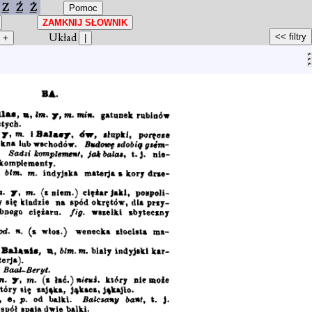
Z
Ź
Ż
Układ