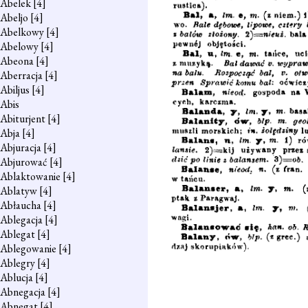
Abelek
[4]
Abeljo
[4]
Abelkowy
[4]
Abelowy
[4]
Abeona
[4]
Aberracja
[4]
Abiljus
[4]
Abis
Abiturjent
[4]
Abja
[4]
Abjuracja
[4]
Abjurować
[4]
Ablaktowanie
[4]
Ablatyw
[4]
Abłaucha
[4]
Ablegacja
[4]
Ablegat
[4]
Ablegowanie
[4]
Ablegry
[4]
Ablucja
[4]
Abnegacja
[4]
Abnegat
[4]