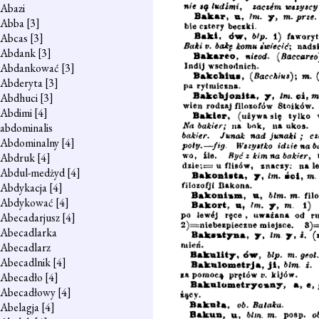
Abazi
Abba
[3]
Abcas
[3]
Abdank
[3]
Abdankować
[3]
Abderyta
[3]
Abdhuci
[3]
Abdimi
[4]
abdominalis
Abdominalny
[4]
Abdruk
[4]
Abdul-medżyd
[4]
Abdykacja
[4]
Abdykować
[4]
Abecadarjusz
[4]
Abecadlarka
Abecadlarz
Abecadlnik
[4]
Abecadło
[4]
Abecadłowy
[4]
Abelagja
[4]