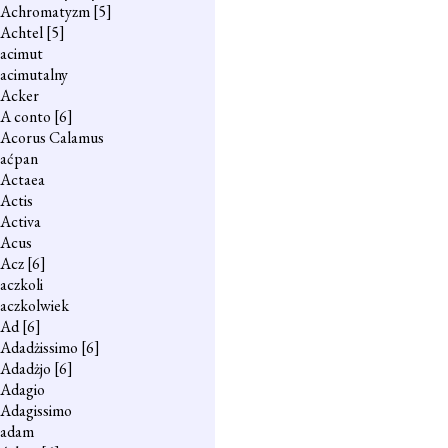
Achromatyzm
[5]
Achtel
[5]
acimut
acimutalny
Acker
A conto
[6]
Acorus Calamus
aćpan
Actaea
Actis
Activa
Acus
Acz
[6]
aczkoli
aczkolwiek
Ad
[6]
Adadżissimo
[6]
Adadżjo
[6]
Adagio
Adagissimo
adam