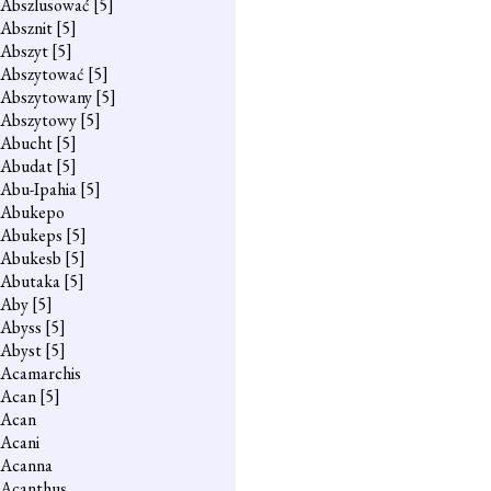
Abszlusować
[5]
Absznit
[5]
Abszyt
[5]
Abszytować
[5]
Abszytowany
[5]
Abszytowy
[5]
Abucht
[5]
Abudat
[5]
Abu-Ipahia
[5]
Abukepo
Abukeps
[5]
Abukesb
[5]
Abutaka
[5]
Aby
[5]
Abyss
[5]
Abyst
[5]
Acamarchis
Acan
[5]
Acan
Acani
Acanna
Acanthus