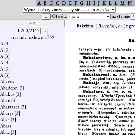
A
B
C
Ć
D
E
F
G
H
I
J
K
L
Ł
M
N
Otwórz
na stronie
Bakchius
, (
Bacchius
);
m.
( z gr
1-200/2117
artykuły hasłowe: 1759
A
[3]
A
[3]
A
[3]
A
[3]
A
[3]
A
[3]
Abacus
Abaddon
[3]
Abakus
[3]
Aban
[3]
Abartarea
[3]
Abarys
[3]
Abas
[3]
Abass
Abaz
[3]