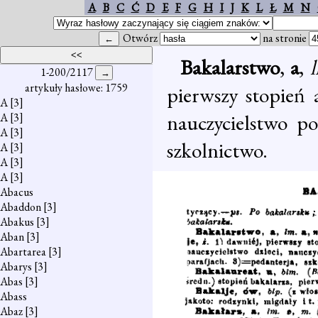
A
B
C
Ć
D
E
F
G
H
I
J
K
L
Ł
M
N
Otwórz
na stronie
Bakalarstwo
,
a
,
1-200/2117
artykuły hasłowe: 1759
pierwszy stopień
A
[3]
nauczycielstwo po
A
[3]
A
[3]
szkolnictwo.
A
[3]
A
[3]
A
[3]
Abacus
Abaddon
[3]
Abakus
[3]
Aban
[3]
Abartarea
[3]
Abarys
[3]
Abas
[3]
Abass
Abaz
[3]