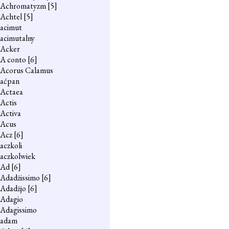
Achromatyzm
[5]
Achtel
[5]
acimut
acimutalny
Acker
A conto
[6]
Acorus Calamus
aćpan
Actaea
Actis
Activa
Acus
Acz
[6]
aczkoli
aczkolwiek
Ad
[6]
Adadżissimo
[6]
Adadżjo
[6]
Adagio
Adagissimo
adam