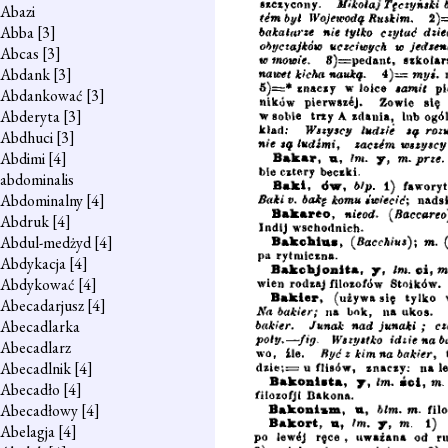
Abazi
Abba
[3]
Abcas
[3]
Abdank
[3]
Abdankować
[3]
Abderyta
[3]
Abdhuci
[3]
Abdimi
[4]
abdominalis
Abdominalny
[4]
Abdruk
[4]
Abdul-medżyd
[4]
Abdykacja
[4]
Abdykować
[4]
Abecadarjusz
[4]
Abecadlarka
Abecadlarz
Abecadlnik
[4]
Abecadło
[4]
Abecadłowy
[4]
Abelagja
[4]