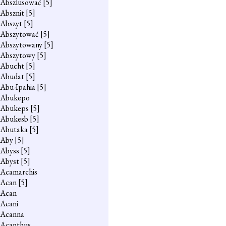
Abszlusować
[5]
Absznit
[5]
Abszyt
[5]
Abszytować
[5]
Abszytowany
[5]
Abszytowy
[5]
Abucht
[5]
Abudat
[5]
Abu-Ipahia
[5]
Abukepo
Abukeps
[5]
Abukesb
[5]
Abutaka
[5]
Aby
[5]
Abyss
[5]
Abyst
[5]
Acamarchis
Acan
[5]
Acan
Acani
Acanna
Acanthus