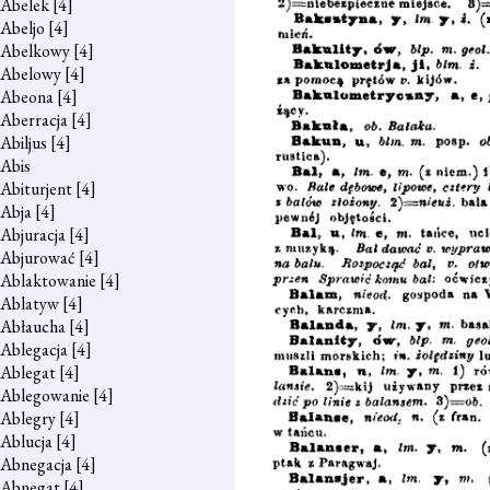
Abelek
[4]
Abeljo
[4]
Abelkowy
[4]
Abelowy
[4]
Abeona
[4]
Aberracja
[4]
Abiljus
[4]
Abis
Abiturjent
[4]
Abja
[4]
Abjuracja
[4]
Abjurować
[4]
Ablaktowanie
[4]
Ablatyw
[4]
Abłaucha
[4]
Ablegacja
[4]
Ablegat
[4]
Ablegowanie
[4]
Ablegry
[4]
Ablucja
[4]
Abnegacja
[4]
Abnegat
[4]