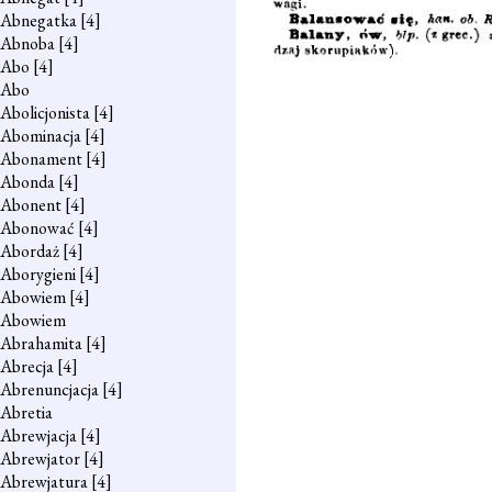
Abnegatka
[4]
Abnoba
[4]
Abo
[4]
Abo
Abolicjonista
[4]
Abominacja
[4]
Abonament
[4]
Abonda
[4]
Abonent
[4]
Abonować
[4]
Abordaż
[4]
Aborygieni
[4]
Abowiem
[4]
Abowiem
Abrahamita
[4]
Abrecja
[4]
Abrenuncjacja
[4]
Abretia
Abrewjacja
[4]
Abrewjator
[4]
Abrewjatura
[4]