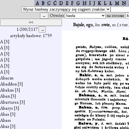
A
B
C
Ć
D
E
F
G
H
I
J
K
L
Ł
M
N
Otwórz
na stronie
Bajule
,
ego
,
lm.
owie
,
m.
( z tu
1-200/2117
artykuły hasłowe: 1759
A
[3]
A
[3]
A
[3]
A
[3]
A
[3]
A
[3]
Abacus
Abaddon
[3]
Abakus
[3]
Aban
[3]
Abartarea
[3]
Abarys
[3]
Abas
[3]
Abass
Abaz
[3]