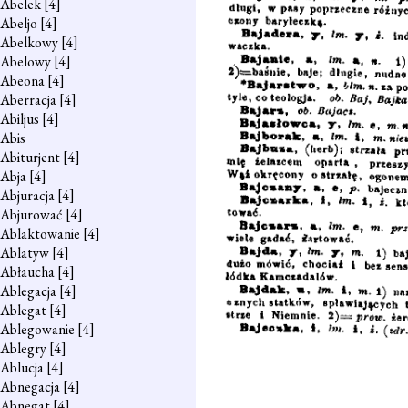
Abelek
[4]
Abeljo
[4]
Abelkowy
[4]
Abelowy
[4]
Abeona
[4]
Aberracja
[4]
Abiljus
[4]
Abis
Abiturjent
[4]
Abja
[4]
Abjuracja
[4]
Abjurować
[4]
Ablaktowanie
[4]
Ablatyw
[4]
Abłaucha
[4]
Ablegacja
[4]
Ablegat
[4]
Ablegowanie
[4]
Ablegry
[4]
Ablucja
[4]
Abnegacja
[4]
Abnegat
[4]