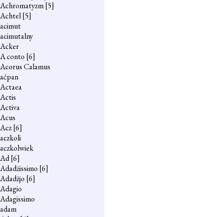
Achromatyzm
[5]
Achtel
[5]
acimut
acimutalny
Acker
A conto
[6]
Acorus Calamus
aćpan
Actaea
Actis
Activa
Acus
Acz
[6]
aczkoli
aczkolwiek
Ad
[6]
Adadżissimo
[6]
Adadżjo
[6]
Adagio
Adagissimo
adam