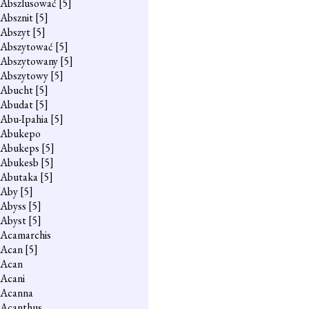
Abszlusować
[5]
Absznit
[5]
Abszyt
[5]
Abszytować
[5]
Abszytowany
[5]
Abszytowy
[5]
Abucht
[5]
Abudat
[5]
Abu-Ipahia
[5]
Abukepo
Abukeps
[5]
Abukesb
[5]
Abutaka
[5]
Aby
[5]
Abyss
[5]
Abyst
[5]
Acamarchis
Acan
[5]
Acan
Acani
Acanna
Acanthus