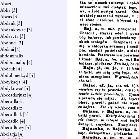
Abazi
Abba
[3]
Abcas
[3]
Abdank
[3]
Abdankować
[3]
Abderyta
[3]
Abdhuci
[3]
Abdimi
[4]
abdominalis
Abdominalny
[4]
Abdruk
[4]
Abdul-medżyd
[4]
Abdykacja
[4]
Abdykować
[4]
Abecadarjusz
[4]
Abecadlarka
Abecadlarz
Abecadlnik
[4]
Abecadło
[4]
Abecadłowy
[4]
Abelagja
[4]