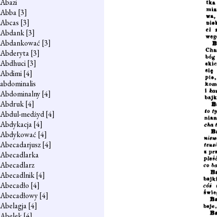
Abazi
Abba
[3]
Abcas
[3]
Abdank
[3]
Abdankować
[3]
Abderyta
[3]
Abdhuci
[3]
Abdimi
[4]
abdominalis
Abdominalny
[4]
Abdruk
[4]
Abdul-medżyd
[4]
Abdykacja
[4]
Abdykować
[4]
Abecadarjusz
[4]
Abecadlarka
Abecadlarz
Abecadlnik
[4]
Abecadło
[4]
Abecadłowy
[4]
Abelagja
[4]
Abelek
[4]