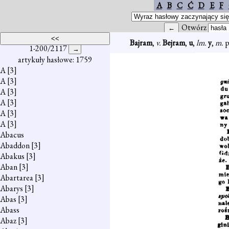
A
B
C
Ć
D
E
F
Otwórz
Bajram
,
v.
Bejram
,
u
,
lm.
y
,
m.
p
1-200/2117
artykuły hasłowe: 1759
A
[3]
A
[3]
A
[3]
A
[3]
A
[3]
A
[3]
Abacus
Abaddon
[3]
Abakus
[3]
Aban
[3]
Abartarea
[3]
Abarys
[3]
Abas
[3]
Abass
Abaz
[3]