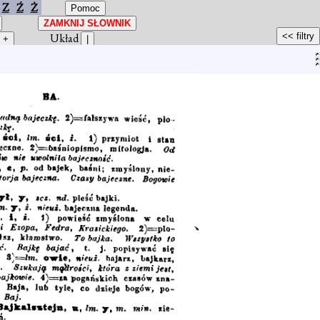
Z
Ź
Ż
Układ