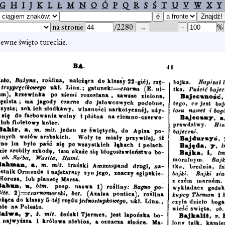
G
H
I
J
K
L
Ł
M
N
O
Ó
P
Q
R
S
Ś
T
U
V
W
X
Y
na stronie
/2280
%
ewne święto tureckie.