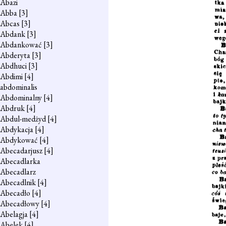
Abazi
Abba
[3]
Abcas
[3]
Abdank
[3]
Abdankować
[3]
Abderyta
[3]
Abdhuci
[3]
Abdimi
[4]
abdominalis
Abdominalny
[4]
Abdruk
[4]
Abdul-medżyd
[4]
Abdykacja
[4]
Abdykować
[4]
Abecadarjusz
[4]
Abecadlarka
Abecadlarz
Abecadlnik
[4]
Abecadło
[4]
Abecadłowy
[4]
Abelagja
[4]
Abelek
[4]