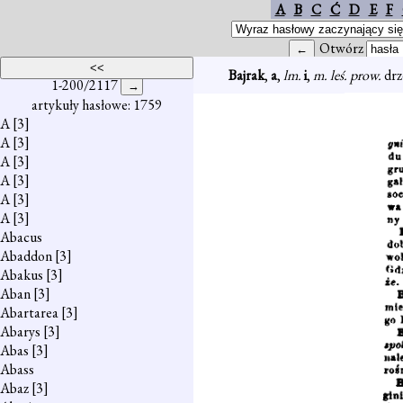
A
B
C
Ć
D
E
F
Otwórz
Bajrak
,
a
,
lm.
i
,
m. leś. prow.
drz
1-200/2117
artykuły hasłowe: 1759
A
[3]
A
[3]
A
[3]
A
[3]
A
[3]
A
[3]
Abacus
Abaddon
[3]
Abakus
[3]
Aban
[3]
Abartarea
[3]
Abarys
[3]
Abas
[3]
Abass
Abaz
[3]