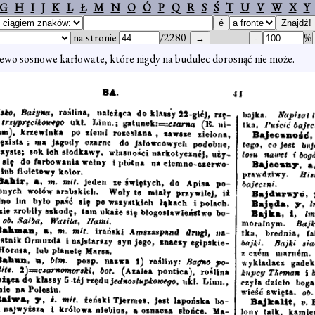
G
H
I
J
K
L
Ł
M
N
O
Ó
P
Q
R
S
Ś
T
U
V
W
X
Y
na stronie
/2280
%
ewo sosnowe karłowate, które nigdy na budulec dorosnąć nie może.