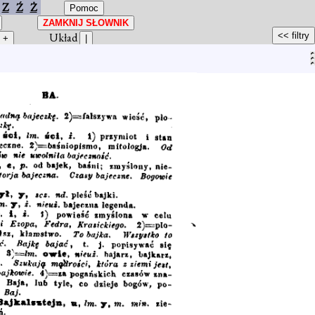
Z
Ź
Ż
Układ