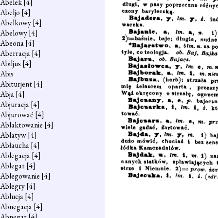
Abelek
[4]
Abeljo
[4]
Abelkowy
[4]
Abelowy
[4]
Abeona
[4]
Aberracja
[4]
Abiljus
[4]
Abis
Abiturjent
[4]
Abja
[4]
Abjuracja
[4]
Abjurować
[4]
Ablaktowanie
[4]
Ablatyw
[4]
Abłaucha
[4]
Ablegacja
[4]
Ablegat
[4]
Ablegowanie
[4]
Ablegry
[4]
Ablucja
[4]
Abnegacja
[4]
Abnegat
[4]