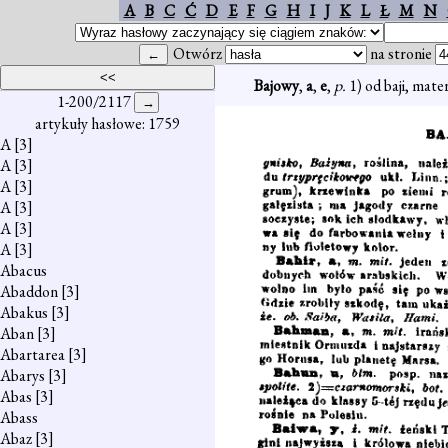
A
B
C
Ć
D
E
F
G
H
I
J
K
L
Ł
M
N
Otwórz
na stronie
Bajowy
,
a
,
e
,
p.
1) od baji, mate
1-200/2117
artykuły hasłowe: 1759
A
[3]
A
[3]
A
[3]
A
[3]
A
[3]
A
[3]
Abacus
Abaddon
[3]
Abakus
[3]
Aban
[3]
Abartarea
[3]
Abarys
[3]
Abas
[3]
Abass
Abaz
[3]