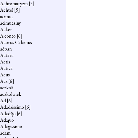
Achromatyzm
[5]
Achtel
[5]
acimut
acimutalny
Acker
A conto
[6]
Acorus Calamus
aćpan
Actaea
Actis
Activa
Acus
Acz
[6]
aczkoli
aczkolwiek
Ad
[6]
Adadżissimo
[6]
Adadżjo
[6]
Adagio
Adagissimo
adam