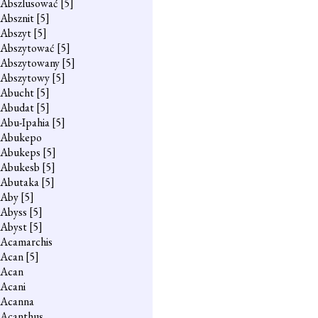
Abszlusować
[5]
Absznit
[5]
Abszyt
[5]
Abszytować
[5]
Abszytowany
[5]
Abszytowy
[5]
Abucht
[5]
Abudat
[5]
Abu-Ipahia
[5]
Abukepo
Abukeps
[5]
Abukesb
[5]
Abutaka
[5]
Aby
[5]
Abyss
[5]
Abyst
[5]
Acamarchis
Acan
[5]
Acan
Acani
Acanna
Acanthus