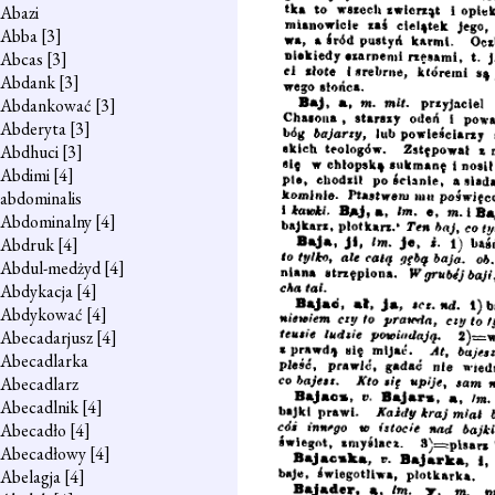
Abazi
Abba
[3]
Abcas
[3]
Abdank
[3]
Abdankować
[3]
Abderyta
[3]
Abdhuci
[3]
Abdimi
[4]
abdominalis
Abdominalny
[4]
Abdruk
[4]
Abdul-medżyd
[4]
Abdykacja
[4]
Abdykować
[4]
Abecadarjusz
[4]
Abecadlarka
Abecadlarz
Abecadlnik
[4]
Abecadło
[4]
Abecadłowy
[4]
Abelagja
[4]