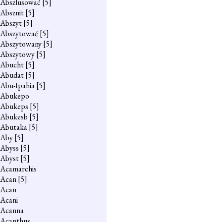
Abszlusować
[5]
Absznit
[5]
Abszyt
[5]
Abszytować
[5]
Abszytowany
[5]
Abszytowy
[5]
Abucht
[5]
Abudat
[5]
Abu-Ipahia
[5]
Abukepo
Abukeps
[5]
Abukesb
[5]
Abutaka
[5]
Aby
[5]
Abyss
[5]
Abyst
[5]
Acamarchis
Acan
[5]
Acan
Acani
Acanna
Acanthus