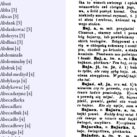
Abazi
Abba
[3]
Abcas
[3]
Abdank
[3]
Abdankować
[3]
Abderyta
[3]
Abdhuci
[3]
Abdimi
[4]
abdominalis
Abdominalny
[4]
Abdruk
[4]
Abdul-medżyd
[4]
Abdykacja
[4]
Abdykować
[4]
Abecadarjusz
[4]
Abecadlarka
Abecadlarz
Abecadlnik
[4]
Abecadło
[4]
Abecadłowy
[4]
Abelagja
[4]