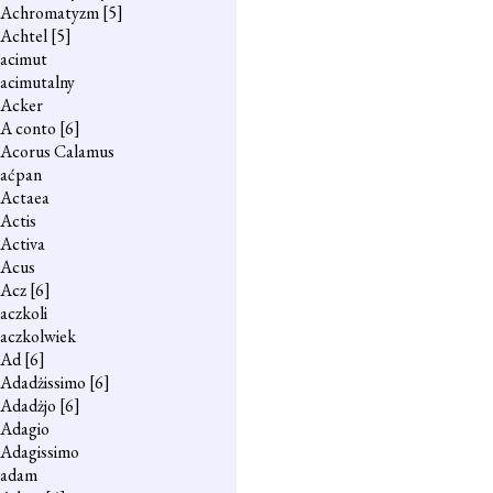
Achromatyzm
[5]
Achtel
[5]
acimut
acimutalny
Acker
A conto
[6]
Acorus Calamus
aćpan
Actaea
Actis
Activa
Acus
Acz
[6]
aczkoli
aczkolwiek
Ad
[6]
Adadżissimo
[6]
Adadżjo
[6]
Adagio
Adagissimo
adam