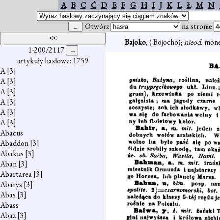
A
B
C
Ć
D
E
F
G
H
I
J
K
L
Ł
M
N
Otwórz
na stronie
Bajoko
, ( Bojocho);
nieod.
monet
1-200/2117
artykuły hasłowe: 1759
A
[3]
A
[3]
A
[3]
A
[3]
A
[3]
A
[3]
Abacus
Abaddon
[3]
Abakus
[3]
Aban
[3]
Abartarea
[3]
Abarys
[3]
Abas
[3]
Abass
Abaz
[3]