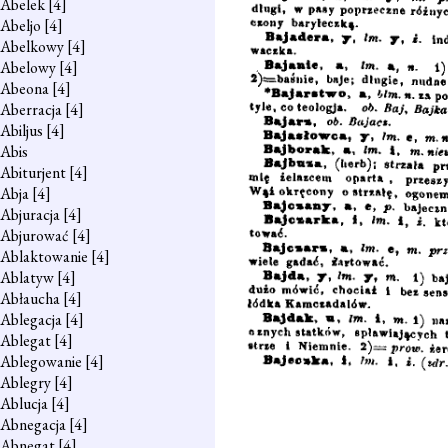
Abelek
[4]
Abeljo
[4]
Abelkowy
[4]
Abelowy
[4]
Abeona
[4]
Aberracja
[4]
Abiljus
[4]
Abis
Abiturjent
[4]
Abja
[4]
Abjuracja
[4]
Abjurować
[4]
Ablaktowanie
[4]
Ablatyw
[4]
Abłaucha
[4]
Ablegacja
[4]
Ablegat
[4]
Ablegowanie
[4]
Ablegry
[4]
Ablucja
[4]
Abnegacja
[4]
Abnegat
[4]