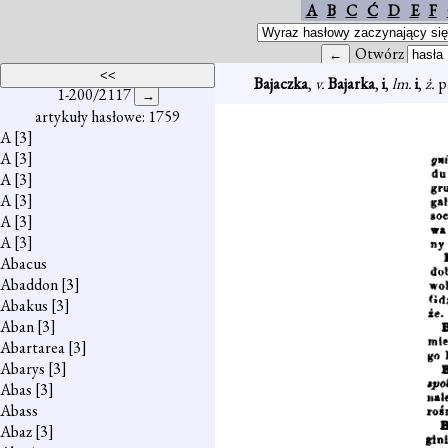
A
B
C
Ć
D
E
F
Otwórz
Bajaczka
,
v.
Bajarka
,
i
,
lm.
i
,
ż.
p
1-200/2117
artykuły hasłowe: 1759
A
[3]
A
[3]
A
[3]
A
[3]
A
[3]
A
[3]
Abacus
Abaddon
[3]
Abakus
[3]
Aban
[3]
Abartarea
[3]
Abarys
[3]
Abas
[3]
Abass
Abaz
[3]