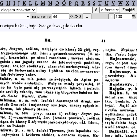
G
H
I
J
K
L
Ł
M
N
O
Ó
P
Q
R
S
Ś
T
U
V
W
X
Y
na stronie
/2280
%
rawiąca baśnie, baje, świegotliwa, plotkarka.