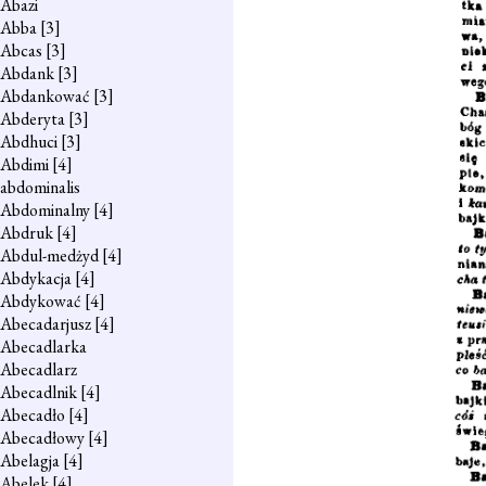
Abazi
Abba
[3]
Abcas
[3]
Abdank
[3]
Abdankować
[3]
Abderyta
[3]
Abdhuci
[3]
Abdimi
[4]
abdominalis
Abdominalny
[4]
Abdruk
[4]
Abdul-medżyd
[4]
Abdykacja
[4]
Abdykować
[4]
Abecadarjusz
[4]
Abecadlarka
Abecadlarz
Abecadlnik
[4]
Abecadło
[4]
Abecadłowy
[4]
Abelagja
[4]
Abelek
[4]