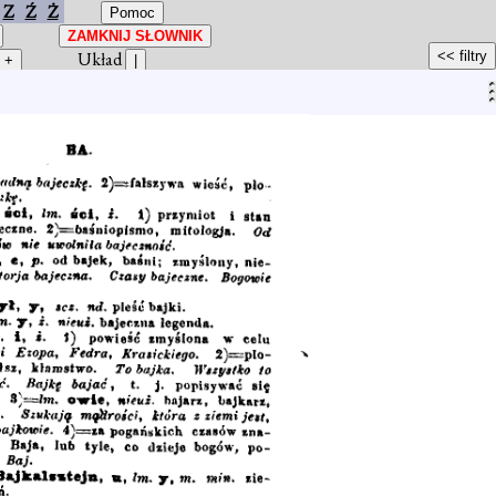
Z
Ź
Ż
Układ