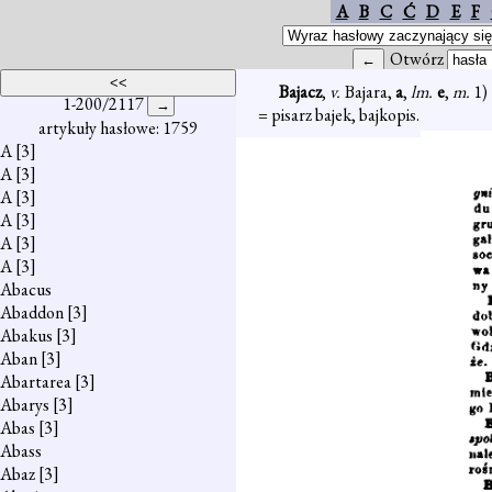
A
B
C
Ć
D
E
F
Otwórz
Bajacz
,
v.
Bajara,
a
,
lm.
e
,
m.
1)
1-200/2117
= pisarz bajek, bajkopis.
artykuły hasłowe: 1759
A
[3]
A
[3]
A
[3]
A
[3]
A
[3]
A
[3]
Abacus
Abaddon
[3]
Abakus
[3]
Aban
[3]
Abartarea
[3]
Abarys
[3]
Abas
[3]
Abass
Abaz
[3]