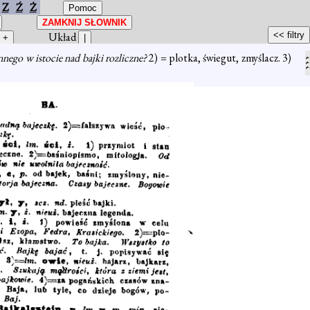
Z
Ź
Ż
Układ
nnego w istocie nad bajki rozliczne?
2) = plotka, świegut, zmyślacz. 3)