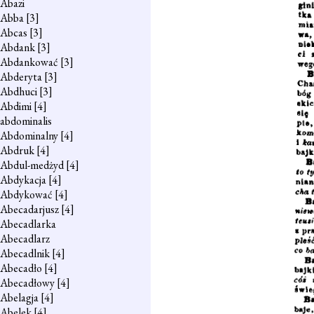
Abazi
Abba
[3]
Abcas
[3]
Abdank
[3]
Abdankować
[3]
Abderyta
[3]
Abdhuci
[3]
Abdimi
[4]
abdominalis
Abdominalny
[4]
Abdruk
[4]
Abdul-medżyd
[4]
Abdykacja
[4]
Abdykować
[4]
Abecadarjusz
[4]
Abecadlarka
Abecadlarz
Abecadlnik
[4]
Abecadło
[4]
Abecadłowy
[4]
Abelagja
[4]
Abelek
[4]