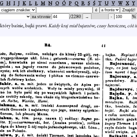
G
H
I
J
K
L
Ł
M
N
O
Ó
P
Q
R
S
Ś
T
U
V
W
X
Y
na stronie
/2280
%
 który baśnie, bajki prawi.
Każdy kraj miał bajarzów
;
czasy heroiczne
,
cóż i