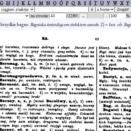
G
H
I
J
K
L
Ł
M
N
O
Ó
P
Q
R
S
Ś
T
U
V
W
X
Y
na stronie
/2280
%
, brzydkie bagno.
Bagniska śmierdzącem zielskiem zarosłe.
2) =
bot. ob. Ba