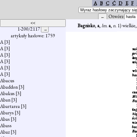
A
B
C
Ć
D
E
F
Otwórz
Bagnisko
,
a
,
lm.
a
,
n.
1) wielkie
1-200/2117
artykuły hasłowe: 1759
A
[3]
A
[3]
A
[3]
A
[3]
A
[3]
A
[3]
Abacus
Abaddon
[3]
Abakus
[3]
Aban
[3]
Abartarea
[3]
Abarys
[3]
Abas
[3]
Abass
Abaz
[3]