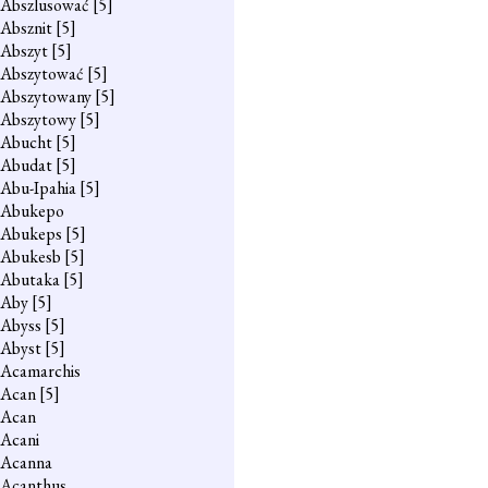
Abszlusować
[5]
Absznit
[5]
Abszyt
[5]
Abszytować
[5]
Abszytowany
[5]
Abszytowy
[5]
Abucht
[5]
Abudat
[5]
Abu-Ipahia
[5]
Abukepo
Abukeps
[5]
Abukesb
[5]
Abutaka
[5]
Aby
[5]
Abyss
[5]
Abyst
[5]
Acamarchis
Acan
[5]
Acan
Acani
Acanna
Acanthus