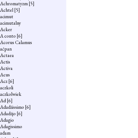
Achromatyzm
[5]
Achtel
[5]
acimut
acimutalny
Acker
A conto
[6]
Acorus Calamus
aćpan
Actaea
Actis
Activa
Acus
Acz
[6]
aczkoli
aczkolwiek
Ad
[6]
Adadżissimo
[6]
Adadżjo
[6]
Adagio
Adagissimo
adam