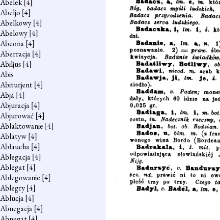
Abelek
[4]
Abeljo
[4]
Abelkowy
[4]
Abelowy
[4]
Abeona
[4]
Aberracja
[4]
Abiljus
[4]
Abis
Abiturjent
[4]
Abja
[4]
Abjuracja
[4]
Abjurować
[4]
Ablaktowanie
[4]
Ablatyw
[4]
Abłaucha
[4]
Ablegacja
[4]
Ablegat
[4]
Ablegowanie
[4]
Ablegry
[4]
Ablucja
[4]
Abnegacja
[4]
Abnegat
[4]