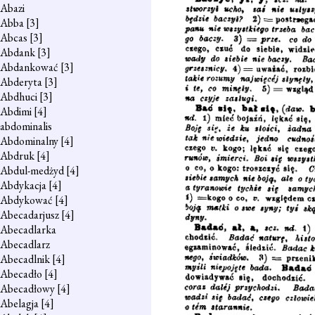
Abazi
Abba
[3]
Abcas
[3]
Abdank
[3]
Abdankować
[3]
Abderyta
[3]
Abdhuci
[3]
Abdimi
[4]
abdominalis
Abdominalny
[4]
Abdruk
[4]
Abdul-medżyd
[4]
Abdykacja
[4]
Abdykować
[4]
Abecadarjusz
[4]
Abecadlarka
Abecadlarz
Abecadlnik
[4]
Abecadło
[4]
Abecadłowy
[4]
Abelagja
[4]