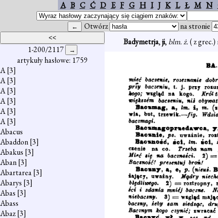
A
B
C
Ć
D
E
F
G
H
I
J
K
L
Ł
M
N
Otwórz
na stronie
Badymetrja
,
ji
,
blm. ż.
( z grec.
1-200/2117
artykuły hasłowe: 1759
A
[3]
A
[3]
A
[3]
A
[3]
A
[3]
A
[3]
Abacus
Abaddon
[3]
Abakus
[3]
Aban
[3]
Abartarea
[3]
Abarys
[3]
Abas
[3]
Abass
Abaz
[3]