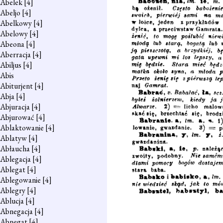
Abelek
[4]
Abeljo
[4]
Abelkowy
[4]
Abelowy
[4]
Abeona
[4]
Aberracja
[4]
Abiljus
[4]
Abis
Abiturjent
[4]
Abja
[4]
Abjuracja
[4]
Abjurować
[4]
Ablaktowanie
[4]
Ablatyw
[4]
Abłaucha
[4]
Ablegacja
[4]
Ablegat
[4]
Ablegowanie
[4]
Ablegry
[4]
Ablucja
[4]
Abnegacja
[4]
Abnegat
[4]