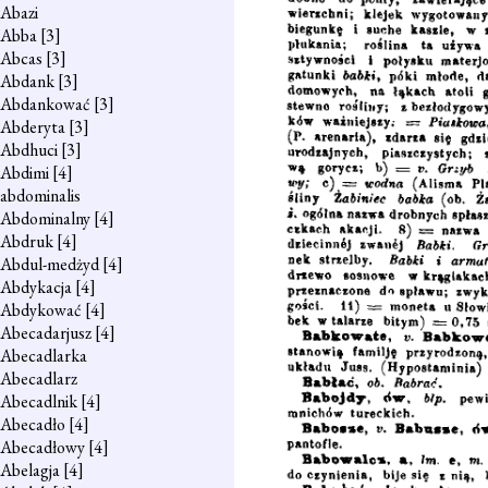
Abazi
Abba
[3]
Abcas
[3]
Abdank
[3]
Abdankować
[3]
Abderyta
[3]
Abdhuci
[3]
Abdimi
[4]
abdominalis
Abdominalny
[4]
Abdruk
[4]
Abdul-medżyd
[4]
Abdykacja
[4]
Abdykować
[4]
Abecadarjusz
[4]
Abecadlarka
Abecadlarz
Abecadlnik
[4]
Abecadło
[4]
Abecadłowy
[4]
Abelagja
[4]