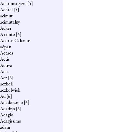
Achromatyzm
[5]
Achtel
[5]
acimut
acimutalny
Acker
A conto
[6]
Acorus Calamus
aćpan
Actaea
Actis
Activa
Acus
Acz
[6]
aczkoli
aczkolwiek
Ad
[6]
Adadżissimo
[6]
Adadżjo
[6]
Adagio
Adagissimo
adam