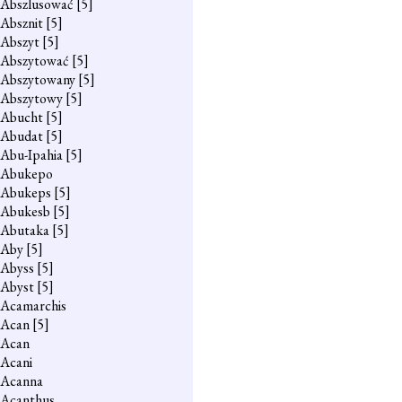
Abszlusować
[5]
Absznit
[5]
Abszyt
[5]
Abszytować
[5]
Abszytowany
[5]
Abszytowy
[5]
Abucht
[5]
Abudat
[5]
Abu-Ipahia
[5]
Abukepo
Abukeps
[5]
Abukesb
[5]
Abutaka
[5]
Aby
[5]
Abyss
[5]
Abyst
[5]
Acamarchis
Acan
[5]
Acan
Acani
Acanna
Acanthus