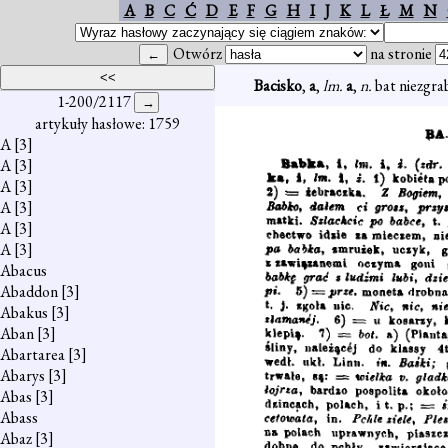
A
B
C
Ć
D
E
F
G
H
I
J
K
L
Ł
M
N
Otwórz
na stronie
Bacisko
,
a
,
lm.
a
,
n.
bat niezgrab
1-200/2117
artykuły hasłowe: 1759
A
[3]
A
[3]
A
[3]
A
[3]
A
[3]
A
[3]
Abacus
Abaddon
[3]
Abakus
[3]
Aban
[3]
Abartarea
[3]
Abarys
[3]
Abas
[3]
Abass
Abaz
[3]