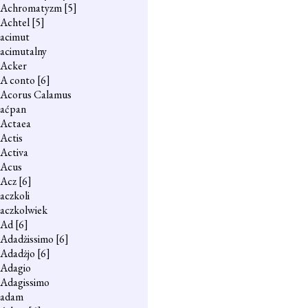
Achromatyzm
[5]
Achtel
[5]
acimut
acimutalny
Acker
A conto
[6]
Acorus Calamus
aćpan
Actaea
Actis
Activa
Acus
Acz
[6]
aczkoli
aczkolwiek
Ad
[6]
Adadżissimo
[6]
Adadżjo
[6]
Adagio
Adagissimo
adam