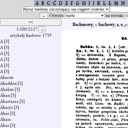
A
B
C
Ć
D
E
F
G
H
I
J
K
L
Ł
M
N
Otwórz
na stronie
Bachusowy
,
v.
bachowy
,
a
,
e
,
p
1-200/2117
artykuły hasłowe: 1759
A
[3]
A
[3]
A
[3]
A
[3]
A
[3]
A
[3]
Abacus
Abaddon
[3]
Abakus
[3]
Aban
[3]
Abartarea
[3]
Abarys
[3]
Abas
[3]
Abass
Abaz
[3]