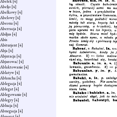
Abelek
[4]
Abeljo
[4]
Abelkowy
[4]
Abelowy
[4]
Abeona
[4]
Aberracja
[4]
Abiljus
[4]
Abis
Abiturjent
[4]
Abja
[4]
Abjuracja
[4]
Abjurować
[4]
Ablaktowanie
[4]
Ablatyw
[4]
Abłaucha
[4]
Ablegacja
[4]
Ablegat
[4]
Ablegowanie
[4]
Ablegry
[4]
Ablucja
[4]
Abnegacja
[4]
Abnegat
[4]