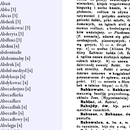
Abazi
Abba
[3]
Abcas
[3]
Abdank
[3]
Abdankować
[3]
Abderyta
[3]
Abdhuci
[3]
Abdimi
[4]
abdominalis
Abdominalny
[4]
Abdruk
[4]
Abdul-medżyd
[4]
Abdykacja
[4]
Abdykować
[4]
Abecadarjusz
[4]
Abecadlarka
Abecadlarz
Abecadlnik
[4]
Abecadło
[4]
Abecadłowy
[4]
Abelagja
[4]