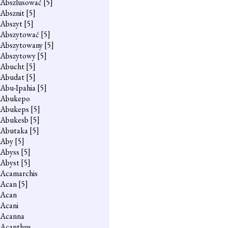
Abszlusować
[5]
Absznit
[5]
Abszyt
[5]
Abszytować
[5]
Abszytowany
[5]
Abszytowy
[5]
Abucht
[5]
Abudat
[5]
Abu-Ipahia
[5]
Abukepo
Abukeps
[5]
Abukesb
[5]
Abutaka
[5]
Aby
[5]
Abyss
[5]
Abyst
[5]
Acamarchis
Acan
[5]
Acan
Acani
Acanna
Acanthus