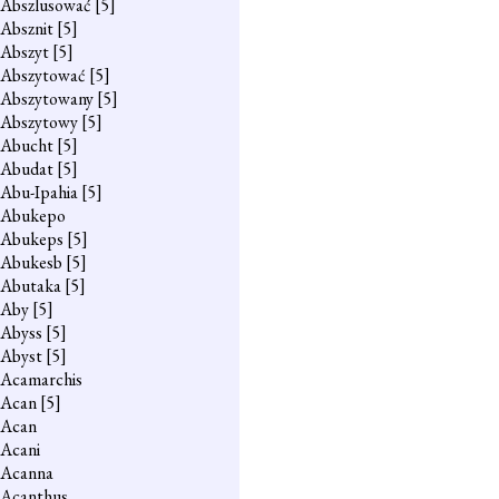
Abszlusować
[5]
Absznit
[5]
Abszyt
[5]
Abszytować
[5]
Abszytowany
[5]
Abszytowy
[5]
Abucht
[5]
Abudat
[5]
Abu-Ipahia
[5]
Abukepo
Abukeps
[5]
Abukesb
[5]
Abutaka
[5]
Aby
[5]
Abyss
[5]
Abyst
[5]
Acamarchis
Acan
[5]
Acan
Acani
Acanna
Acanthus