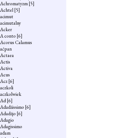
Achromatyzm
[5]
Achtel
[5]
acimut
acimutalny
Acker
A conto
[6]
Acorus Calamus
aćpan
Actaea
Actis
Activa
Acus
Acz
[6]
aczkoli
aczkolwiek
Ad
[6]
Adadżissimo
[6]
Adadżjo
[6]
Adagio
Adagissimo
adam