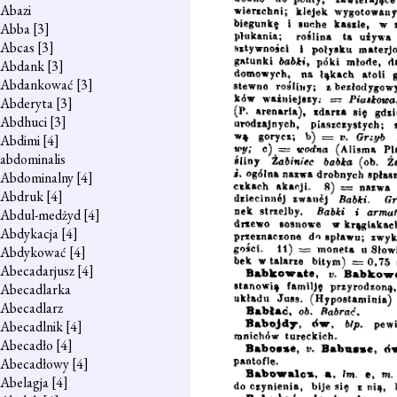
Abazi
Abba
[3]
Abcas
[3]
Abdank
[3]
Abdankować
[3]
Abderyta
[3]
Abdhuci
[3]
Abdimi
[4]
abdominalis
Abdominalny
[4]
Abdruk
[4]
Abdul-medżyd
[4]
Abdykacja
[4]
Abdykować
[4]
Abecadarjusz
[4]
Abecadlarka
Abecadlarz
Abecadlnik
[4]
Abecadło
[4]
Abecadłowy
[4]
Abelagja
[4]