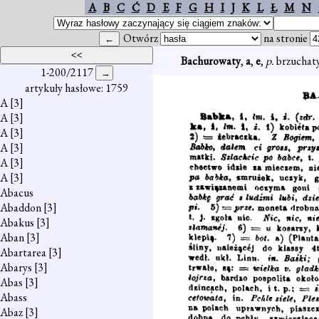
A
B
C
Ć
D
E
F
G
H
I
J
K
L
Ł
M
N
Otwórz
na stronie
Bachurowaty
,
a
,
e
,
p.
brzuchaty
1-200/2117
artykuły hasłowe: 1759
A
[3]
A
[3]
A
[3]
A
[3]
A
[3]
A
[3]
Abacus
Abaddon
[3]
Abakus
[3]
Aban
[3]
Abartarea
[3]
Abarys
[3]
Abas
[3]
Abass
Abaz
[3]