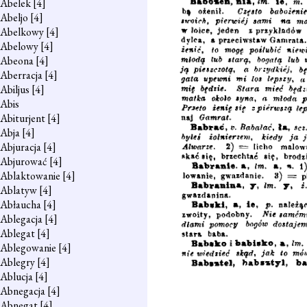
Abelek
[4]
Abeljo
[4]
Abelkowy
[4]
Abelowy
[4]
Abeona
[4]
Aberracja
[4]
Abiljus
[4]
Abis
Abiturjent
[4]
Abja
[4]
Abjuracja
[4]
Abjurować
[4]
Ablaktowanie
[4]
Ablatyw
[4]
Abłaucha
[4]
Ablegacja
[4]
Ablegat
[4]
Ablegowanie
[4]
Ablegry
[4]
Ablucja
[4]
Abnegacja
[4]
Abnegat
[4]