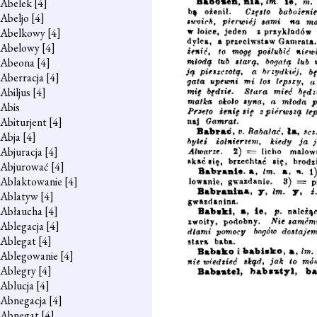
Abelek
[4]
Abeljo
[4]
Abelkowy
[4]
Abelowy
[4]
Abeona
[4]
Aberracja
[4]
Abiljus
[4]
Abis
Abiturjent
[4]
Abja
[4]
Abjuracja
[4]
Abjurować
[4]
Ablaktowanie
[4]
Ablatyw
[4]
Abłaucha
[4]
Ablegacja
[4]
Ablegat
[4]
Ablegowanie
[4]
Ablegry
[4]
Ablucja
[4]
Abnegacja
[4]
Abnegat
[4]