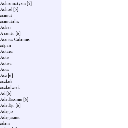
Achromatyzm
[5]
Achtel
[5]
acimut
acimutalny
Acker
A conto
[6]
Acorus Calamus
aćpan
Actaea
Actis
Activa
Acus
Acz
[6]
aczkoli
aczkolwiek
Ad
[6]
Adadżissimo
[6]
Adadżjo
[6]
Adagio
Adagissimo
adam