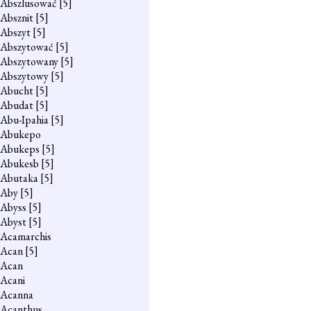
Abszlusować
[5]
Absznit
[5]
Abszyt
[5]
Abszytować
[5]
Abszytowany
[5]
Abszytowy
[5]
Abucht
[5]
Abudat
[5]
Abu-Ipahia
[5]
Abukepo
Abukeps
[5]
Abukesb
[5]
Abutaka
[5]
Aby
[5]
Abyss
[5]
Abyst
[5]
Acamarchis
Acan
[5]
Acan
Acani
Acanna
Acanthus