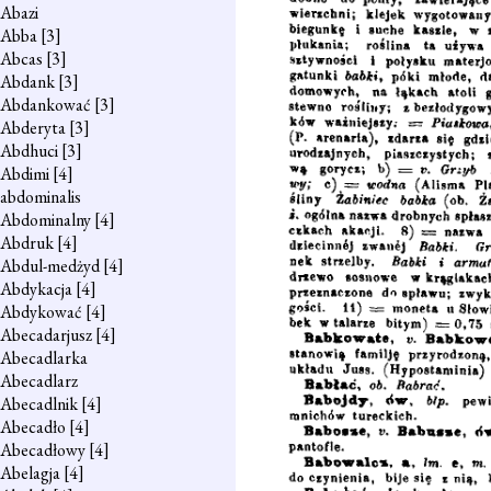
Abazi
Abba
[3]
Abcas
[3]
Abdank
[3]
Abdankować
[3]
Abderyta
[3]
Abdhuci
[3]
Abdimi
[4]
abdominalis
Abdominalny
[4]
Abdruk
[4]
Abdul-medżyd
[4]
Abdykacja
[4]
Abdykować
[4]
Abecadarjusz
[4]
Abecadlarka
Abecadlarz
Abecadlnik
[4]
Abecadło
[4]
Abecadłowy
[4]
Abelagja
[4]