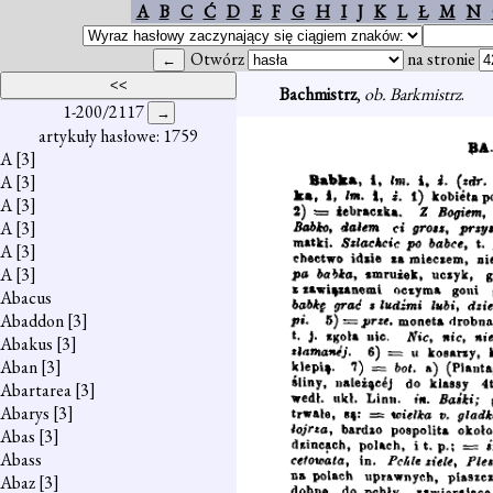
A
B
C
Ć
D
E
F
G
H
I
J
K
L
Ł
M
N
Otwórz
na stronie
Bachmistrz
,
ob. Barkmistrz
.
1-200/2117
artykuły hasłowe: 1759
A
[3]
A
[3]
A
[3]
A
[3]
A
[3]
A
[3]
Abacus
Abaddon
[3]
Abakus
[3]
Aban
[3]
Abartarea
[3]
Abarys
[3]
Abas
[3]
Abass
Abaz
[3]