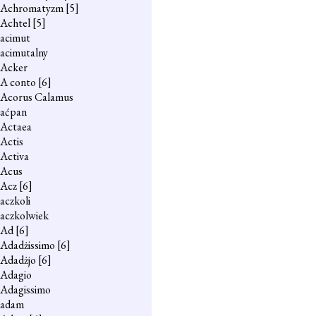
Achromatyzm
[5]
Achtel
[5]
acimut
acimutalny
Acker
A conto
[6]
Acorus Calamus
aćpan
Actaea
Actis
Activa
Acus
Acz
[6]
aczkoli
aczkolwiek
Ad
[6]
Adadżissimo
[6]
Adadżjo
[6]
Adagio
Adagissimo
adam