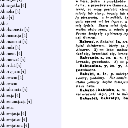
Abnegatka
[4]
Abnoba
[4]
Abo
[4]
Abo
Abolicjonista
[4]
Abominacja
[4]
Abonament
[4]
Abonda
[4]
Abonent
[4]
Abonować
[4]
Abordaż
[4]
Aborygieni
[4]
Abowiem
[4]
Abowiem
Abrahamita
[4]
Abrecja
[4]
Abrenuncjacja
[4]
Abretia
Abrewjacja
[4]
Abrewjator
[4]
Abrewjatura
[4]