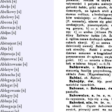
Abelek
[4]
Abeljo
[4]
Abelkowy
[4]
Abelowy
[4]
Abeona
[4]
Aberracja
[4]
Abiljus
[4]
Abis
Abiturjent
[4]
Abja
[4]
Abjuracja
[4]
Abjurować
[4]
Ablaktowanie
[4]
Ablatyw
[4]
Abłaucha
[4]
Ablegacja
[4]
Ablegat
[4]
Ablegowanie
[4]
Ablegry
[4]
Ablucja
[4]
Abnegacja
[4]
Abnegat
[4]