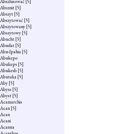
Abszlusować
[5]
Absznit
[5]
Abszyt
[5]
Abszytować
[5]
Abszytowany
[5]
Abszytowy
[5]
Abucht
[5]
Abudat
[5]
Abu-Ipahia
[5]
Abukepo
Abukeps
[5]
Abukesb
[5]
Abutaka
[5]
Aby
[5]
Abyss
[5]
Abyst
[5]
Acamarchis
Acan
[5]
Acan
Acani
Acanna
Acanthus