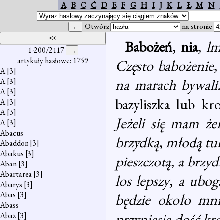
A
B
C
Ć
D
E
F
G
H
I
J
K
L
Ł
M
N
Otwórz
na stronie
Babożeń
,
nia
,
l
1-200/2117
artykuły hasłowe: 1759
Często babożenie
A
[3]
na marach bywali
A
[3]
A
[3]
bazyliszka lub k
A
[3]
A
[3]
Jeżeli się mam że
A
[3]
Abacus
brzydką
,
młodą tub
Abaddon
[3]
Abakus
[3]
pieszczotą
,
a brzyd
Aban
[3]
Abartarea
[3]
los lepszy
,
a ubog
Abarys
[3]
Abas
[3]
będzie około mni
Abass
przyniesie dość kro
Abaz
[3]