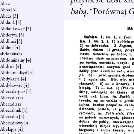
Abazi
babą.*
Porównaj
G
Abba
[3]
Abcas
[3]
Abdank
[3]
Abdankować
[3]
Abderyta
[3]
Abdhuci
[3]
Abdimi
[4]
abdominalis
Abdominalny
[4]
Abdruk
[4]
Abdul-medżyd
[4]
Abdykacja
[4]
Abdykować
[4]
Abecadarjusz
[4]
Abecadlarka
Abecadlarz
Abecadlnik
[4]
Abecadło
[4]
Abecadłowy
[4]
Abelagja
[4]