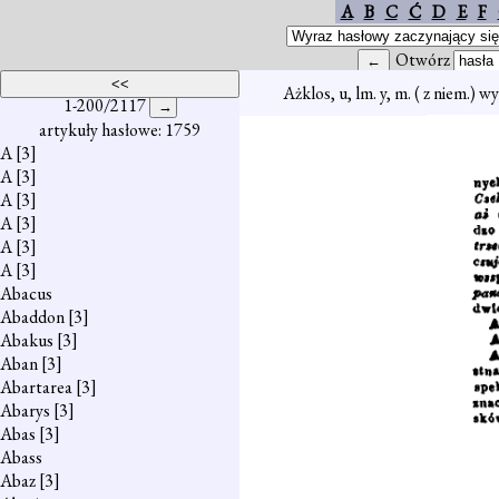
A
B
C
Ć
D
E
F
Otwórz
Ażklos, u, lm. y, m. ( z niem.) w
1-200/2117
artykuły hasłowe: 1759
A
[3]
A
[3]
A
[3]
A
[3]
A
[3]
A
[3]
Abacus
Abaddon
[3]
Abakus
[3]
Aban
[3]
Abartarea
[3]
Abarys
[3]
Abas
[3]
Abass
Abaz
[3]