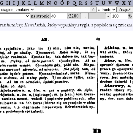
G
H
I
J
K
L
Ł
M
N
O
Ó
P
Q
R
S
Ś
T
U
V
W
X
Y
na stronie
/2280
%
yraz
hutniczy. Kawał szkł
a,
który wypadłszy z
tygla, z popiołem się zmie
sza.