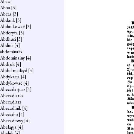
Abazi
Abba
[3]
Abcas
[3]
Abdank
[3]
Abdankować
[3]
Abderyta
[3]
Abdhuci
[3]
Abdimi
[4]
abdominalis
Abdominalny
[4]
Abdruk
[4]
Abdul-medżyd
[4]
Abdykacja
[4]
Abdykować
[4]
Abecadarjusz
[4]
Abecadlarka
Abecadlarz
Abecadlnik
[4]
Abecadło
[4]
Abecadłowy
[4]
Abelagja
[4]
Abelek
[4]