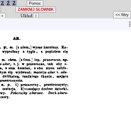
Z
Ź
Ż
Układ