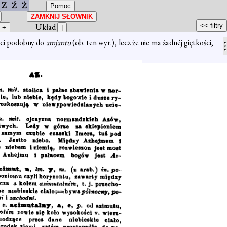
Z
Ź
Ż
Układ
ści podobny do
amjantu
(ob. ten wyr.), lecz że nie ma żadnéj giętkości,