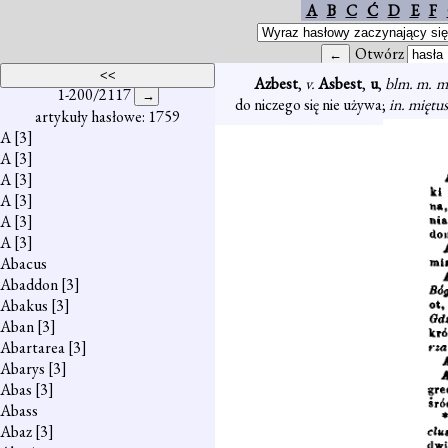
A
B
C
Ć
D
E
F
Otwórz
Azbest
,
v.
Asbest
,
u
,
blm. m. m
1-200/2117
do niczego się nie używa;
in. miętus
artykuły hasłowe: 1759
A
[3]
A
[3]
A
[3]
A
[3]
A
[3]
A
[3]
Abacus
Abaddon
[3]
Abakus
[3]
Aban
[3]
Abartarea
[3]
Abarys
[3]
Abas
[3]
Abass
Abaz
[3]