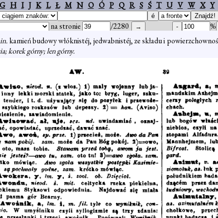
G
H
I
J
K
L
Ł
M
N
O
Ó
P
Q
R
S
Ś
T
U
V
W
X
Y
na stronie
/2280
%
in.
kamień budowy włóknistéj, jedwabnistéj, ze składu i powierzchowno
ia; korek górny; len górny.