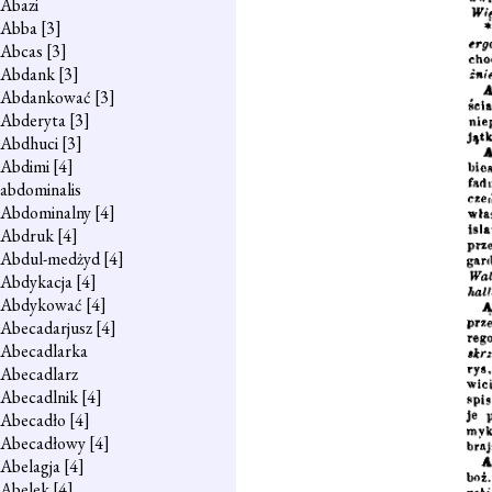
Abazi
Abba
[3]
Abcas
[3]
Abdank
[3]
Abdankować
[3]
Abderyta
[3]
Abdhuci
[3]
Abdimi
[4]
abdominalis
Abdominalny
[4]
Abdruk
[4]
Abdul-medżyd
[4]
Abdykacja
[4]
Abdykować
[4]
Abecadarjusz
[4]
Abecadlarka
Abecadlarz
Abecadlnik
[4]
Abecadło
[4]
Abecadłowy
[4]
Abelagja
[4]
Abelek
[4]