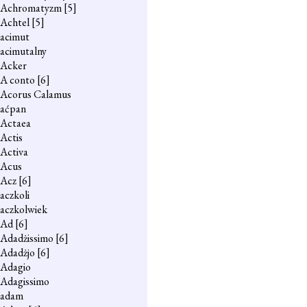
Achromatyzm
[5]
Achtel
[5]
acimut
acimutalny
Acker
A conto
[6]
Acorus Calamus
aćpan
Actaea
Actis
Activa
Acus
Acz
[6]
aczkoli
aczkolwiek
Ad
[6]
Adadżissimo
[6]
Adadżjo
[6]
Adagio
Adagissimo
adam