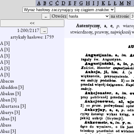
A
B
C
Ć
D
E
F
G
H
I
J
K
L
Ł
M
N
Otwórz
na stronie
Autentyczny
,
a
,
e
,
p.
wiar
1-200/2117
stwierdzony, prawny, największéj w
artykuły hasłowe: 1759
A
[3]
A
[3]
A
[3]
A
[3]
A
[3]
A
[3]
Abacus
Abaddon
[3]
Abakus
[3]
Aban
[3]
Abartarea
[3]
Abarys
[3]
Abas
[3]
Abass
Abaz
[3]