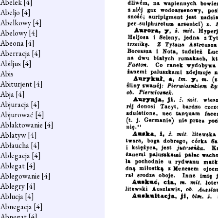
Abelek
[4]
Abeljo
[4]
Abelkowy
[4]
Abelowy
[4]
Abeona
[4]
Aberracja
[4]
Abiljus
[4]
Abis
Abiturjent
[4]
Abja
[4]
Abjuracja
[4]
Abjurować
[4]
Ablaktowanie
[4]
Ablatyw
[4]
Abłaucha
[4]
Ablegacja
[4]
Ablegat
[4]
Ablegowanie
[4]
Ablegry
[4]
Ablucja
[4]
Abnegacja
[4]
Abnegat
[4]