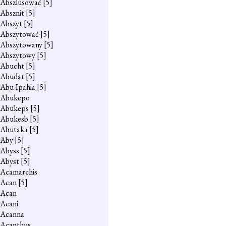
Abszlusować
[5]
Absznit
[5]
Abszyt
[5]
Abszytować
[5]
Abszytowany
[5]
Abszytowy
[5]
Abucht
[5]
Abudat
[5]
Abu-Ipahia
[5]
Abukepo
Abukeps
[5]
Abukesb
[5]
Abutaka
[5]
Aby
[5]
Abyss
[5]
Abyst
[5]
Acamarchis
Acan
[5]
Acan
Acani
Acanna
Acanthus