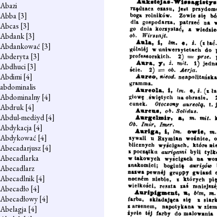
Abazi
Abba
[3]
Abcas
[3]
Abdank
[3]
Abdankować
[3]
Abderyta
[3]
Abdhuci
[3]
Abdimi
[4]
abdominalis
Abdominalny
[4]
Abdruk
[4]
Abdul-medżyd
[4]
Abdykacja
[4]
Abdykować
[4]
Abecadarjusz
[4]
Abecadlarka
Abecadlarz
Abecadlnik
[4]
Abecadło
[4]
Abecadłowy
[4]
Abelagja
[4]