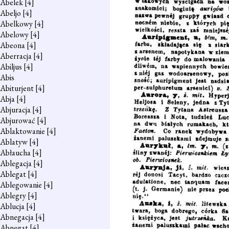
Abelek
[4]
Abeljo
[4]
Abelkowy
[4]
Abelowy
[4]
Abeona
[4]
Aberracja
[4]
Abiljus
[4]
Abis
Abiturjent
[4]
Abja
[4]
Abjuracja
[4]
Abjurować
[4]
Ablaktowanie
[4]
Ablatyw
[4]
Abłaucha
[4]
Ablegacja
[4]
Ablegat
[4]
Ablegowanie
[4]
Ablegry
[4]
Ablucja
[4]
Abnegacja
[4]
Abnegat
[4]