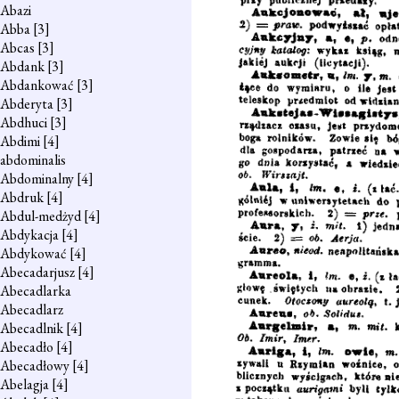
Abazi
Abba
[3]
Abcas
[3]
Abdank
[3]
Abdankować
[3]
Abderyta
[3]
Abdhuci
[3]
Abdimi
[4]
abdominalis
Abdominalny
[4]
Abdruk
[4]
Abdul-medżyd
[4]
Abdykacja
[4]
Abdykować
[4]
Abecadarjusz
[4]
Abecadlarka
Abecadlarz
Abecadlnik
[4]
Abecadło
[4]
Abecadłowy
[4]
Abelagja
[4]