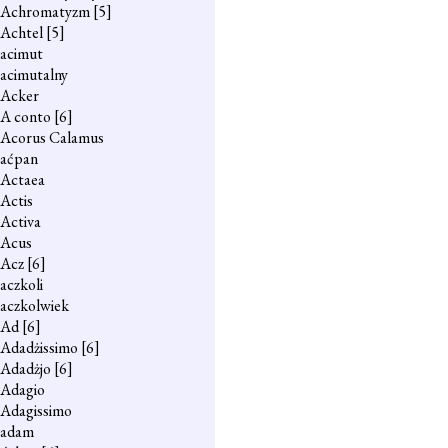
Achromatyzm
[5]
Achtel
[5]
acimut
acimutalny
Acker
A conto
[6]
Acorus Calamus
aćpan
Actaea
Actis
Activa
Acus
Acz
[6]
aczkoli
aczkolwiek
Ad
[6]
Adadżissimo
[6]
Adadżjo
[6]
Adagio
Adagissimo
adam