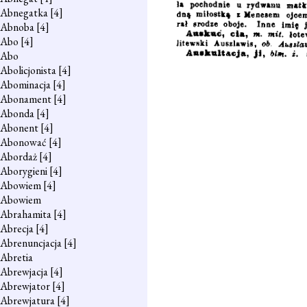
Abnegatka
[4]
Abnoba
[4]
Abo
[4]
Abo
Abolicjonista
[4]
Abominacja
[4]
Abonament
[4]
Abonda
[4]
Abonent
[4]
Abonować
[4]
Abordaż
[4]
Aborygieni
[4]
Abowiem
[4]
Abowiem
Abrahamita
[4]
Abrecja
[4]
Abrenuncjacja
[4]
Abretia
Abrewjacja
[4]
Abrewjator
[4]
Abrewjatura
[4]