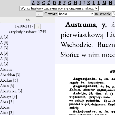
A
B
C
Ć
D
E
F
G
H
I
J
K
L
Ł
M
N
Otwórz
na stronie
Austruma
,
y
,
ż
1-200/2117
artykuły hasłowe: 1759
pierwiastkową Lit
A
[3]
Wschodzie. Buczn
A
[3]
A
[3]
Słońce w nim noco
A
[3]
A
[3]
A
[3]
Abacus
Abaddon
[3]
Abakus
[3]
Aban
[3]
Abartarea
[3]
Abarys
[3]
Abas
[3]
Abass
Abaz
[3]