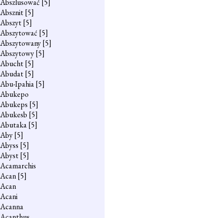
Abszlusować
[5]
Absznit
[5]
Abszyt
[5]
Abszytować
[5]
Abszytowany
[5]
Abszytowy
[5]
Abucht
[5]
Abudat
[5]
Abu-Ipahia
[5]
Abukepo
Abukeps
[5]
Abukesb
[5]
Abutaka
[5]
Aby
[5]
Abyss
[5]
Abyst
[5]
Acamarchis
Acan
[5]
Acan
Acani
Acanna
Acanthus