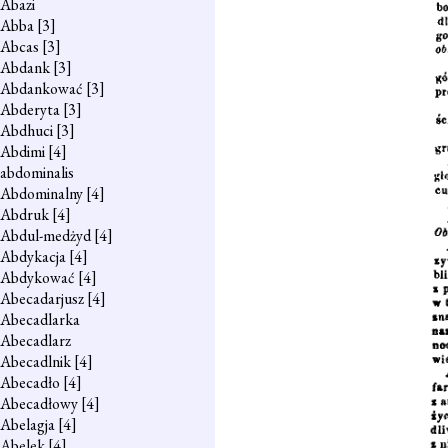
Abazi
Abba
[3]
Abcas
[3]
Abdank
[3]
Abdankować
[3]
Abderyta
[3]
Abdhuci
[3]
Abdimi
[4]
abdominalis
Abdominalny
[4]
Abdruk
[4]
Abdul-medżyd
[4]
Abdykacja
[4]
Abdykować
[4]
Abecadarjusz
[4]
Abecadlarka
Abecadlarz
Abecadlnik
[4]
Abecadło
[4]
Abecadłowy
[4]
Abelagja
[4]
Abelek
[4]