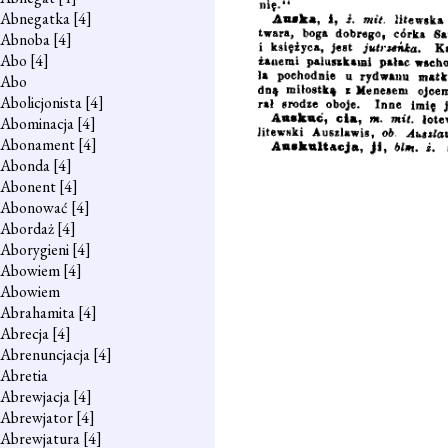
Abnegatka
[4]
Abnoba
[4]
Abo
[4]
Abo
Abolicjonista
[4]
Abominacja
[4]
Abonament
[4]
Abonda
[4]
Abonent
[4]
Abonować
[4]
Abordaż
[4]
Aborygieni
[4]
Abowiem
[4]
Abowiem
Abrahamita
[4]
Abrecja
[4]
Abrenuncjacja
[4]
Abretia
Abrewjacja
[4]
Abrewjator
[4]
Abrewjatura
[4]