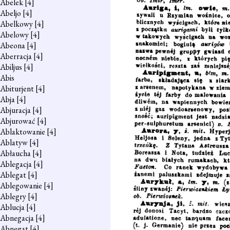
Abelek
[4]
Abeljo
[4]
Abelkowy
[4]
Abelowy
[4]
Abeona
[4]
Aberracja
[4]
Abiljus
[4]
Abis
Abiturjent
[4]
Abja
[4]
Abjuracja
[4]
Abjurować
[4]
Ablaktowanie
[4]
Ablatyw
[4]
Abłaucha
[4]
Ablegacja
[4]
Ablegat
[4]
Ablegowanie
[4]
Ablegry
[4]
Ablucja
[4]
Abnegacja
[4]
Abnegat
[4]