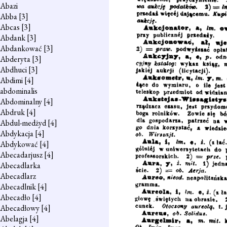
Abazi
Abba
[3]
Abcas
[3]
Abdank
[3]
Abdankować
[3]
Abderyta
[3]
Abdhuci
[3]
Abdimi
[4]
abdominalis
Abdominalny
[4]
Abdruk
[4]
Abdul-medżyd
[4]
Abdykacja
[4]
Abdykować
[4]
Abecadarjusz
[4]
Abecadlarka
Abecadlarz
Abecadlnik
[4]
Abecadło
[4]
Abecadłowy
[4]
Abelagja
[4]