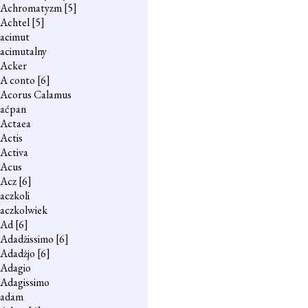
Achromatyzm
[5]
Achtel
[5]
acimut
acimutalny
Acker
A conto
[6]
Acorus Calamus
aćpan
Actaea
Actis
Activa
Acus
Acz
[6]
aczkoli
aczkolwiek
Ad
[6]
Adadżissimo
[6]
Adadżjo
[6]
Adagio
Adagissimo
adam