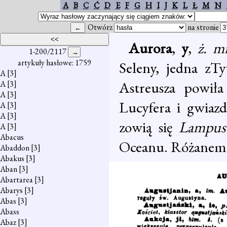
A
B
C
Ć
D
E
F
G
H
I
J
K
L
Ł
M
N
Otwórz
na stronie
Aurora
,
y
,
ż. m
1-200/2117
artykuły hasłowe: 1759
Seleny, jedna zTy
A
[3]
Astreusza powiła
A
[3]
A
[3]
Lucyfera i gwiaz
A
[3]
A
[3]
zowią się
Lampu
A
[3]
Abacus
Oceanu. Różanemi 
Abaddon
[3]
Abakus
[3]
Aban
[3]
Abartarea
[3]
Abarys
[3]
Abas
[3]
Abass
Abaz
[3]