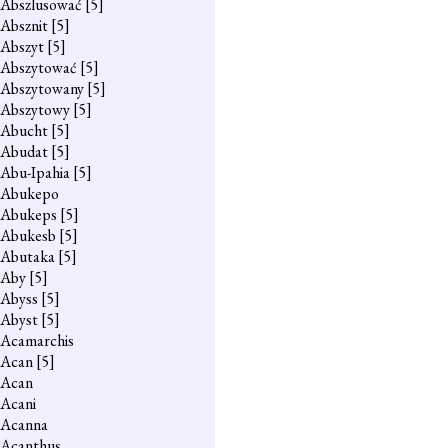
Abszlusować
[5]
Absznit
[5]
Abszyt
[5]
Abszytować
[5]
Abszytowany
[5]
Abszytowy
[5]
Abucht
[5]
Abudat
[5]
Abu-Ipahia
[5]
Abukepo
Abukeps
[5]
Abukesb
[5]
Abutaka
[5]
Aby
[5]
Abyss
[5]
Abyst
[5]
Acamarchis
Acan
[5]
Acan
Acani
Acanna
Acanthus