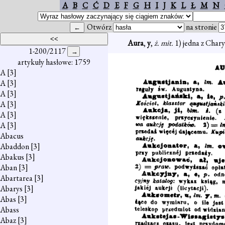
A
B
C
Ć
D
E
F
G
H
I
J
K
L
Ł
M
N
Otwórz
na stronie
Aura
,
y
,
ż. mit.
1) jedna z Charyt
1-200/2117
artykuły hasłowe: 1759
A
[3]
A
[3]
A
[3]
A
[3]
A
[3]
A
[3]
Abacus
Abaddon
[3]
Abakus
[3]
Aban
[3]
Abartarea
[3]
Abarys
[3]
Abas
[3]
Abass
Abaz
[3]