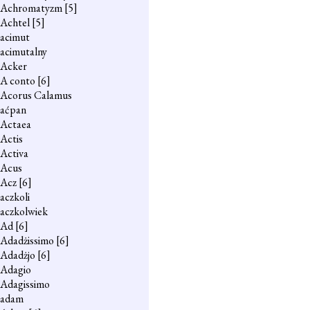
Achromatyzm
[5]
Achtel
[5]
acimut
acimutalny
Acker
A conto
[6]
Acorus Calamus
aćpan
Actaea
Actis
Activa
Acus
Acz
[6]
aczkoli
aczkolwiek
Ad
[6]
Adadżissimo
[6]
Adadżjo
[6]
Adagio
Adagissimo
adam