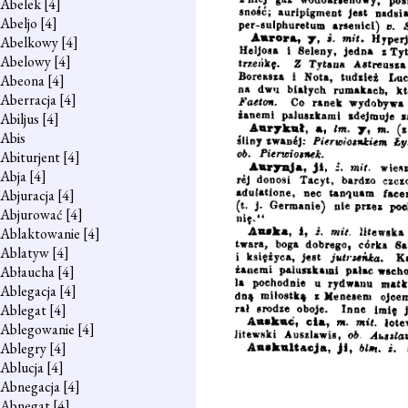
Abelek
[4]
Abeljo
[4]
Abelkowy
[4]
Abelowy
[4]
Abeona
[4]
Aberracja
[4]
Abiljus
[4]
Abis
Abiturjent
[4]
Abja
[4]
Abjuracja
[4]
Abjurować
[4]
Ablaktowanie
[4]
Ablatyw
[4]
Abłaucha
[4]
Ablegacja
[4]
Ablegat
[4]
Ablegowanie
[4]
Ablegry
[4]
Ablucja
[4]
Abnegacja
[4]
Abnegat
[4]