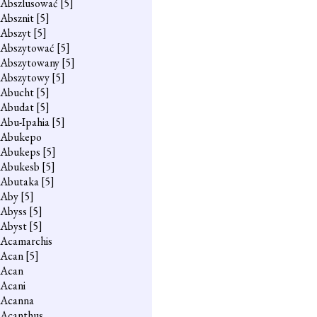
Abszlusować
[5]
Absznit
[5]
Abszyt
[5]
Abszytować
[5]
Abszytowany
[5]
Abszytowy
[5]
Abucht
[5]
Abudat
[5]
Abu-Ipahia
[5]
Abukepo
Abukeps
[5]
Abukesb
[5]
Abutaka
[5]
Aby
[5]
Abyss
[5]
Abyst
[5]
Acamarchis
Acan
[5]
Acan
Acani
Acanna
Acanthus