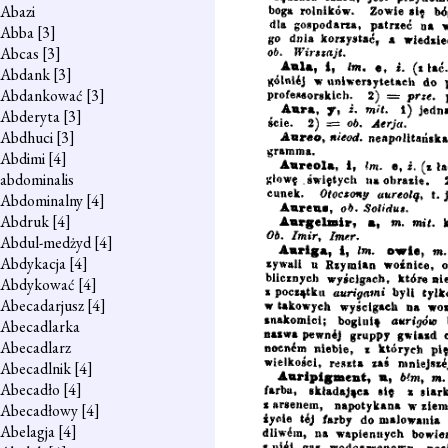
Abazi
Abba
[3]
Abcas
[3]
Abdank
[3]
Abdankować
[3]
Abderyta
[3]
Abdhuci
[3]
Abdimi
[4]
abdominalis
Abdominalny
[4]
Abdruk
[4]
Abdul-medżyd
[4]
Abdykacja
[4]
Abdykować
[4]
Abecadarjusz
[4]
Abecadlarka
Abecadlarz
Abecadlnik
[4]
Abecadło
[4]
Abecadłowy
[4]
Abelagja
[4]