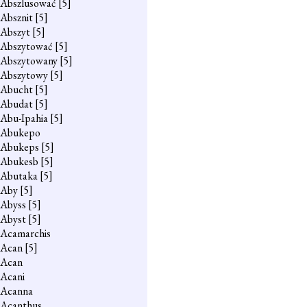
Abszlusować
[5]
Absznit
[5]
Abszyt
[5]
Abszytować
[5]
Abszytowany
[5]
Abszytowy
[5]
Abucht
[5]
Abudat
[5]
Abu-Ipahia
[5]
Abukepo
Abukeps
[5]
Abukesb
[5]
Abutaka
[5]
Aby
[5]
Abyss
[5]
Abyst
[5]
Acamarchis
Acan
[5]
Acan
Acani
Acanna
Acanthus