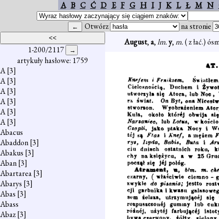
A
B
C
Ć
D
E
F
G
H
I
J
K
L
Ł
M
N
Otwórz
na stronie
August
,
a
,
lm.
y
,
m.
( z łać.) ó
1-200/2117
artykuły hasłowe: 1759
A
[3]
A
[3]
A
[3]
A
[3]
A
[3]
A
[3]
Abacus
Abaddon
[3]
Abakus
[3]
Aban
[3]
Abartarea
[3]
Abarys
[3]
Abas
[3]
Abass
Abaz
[3]