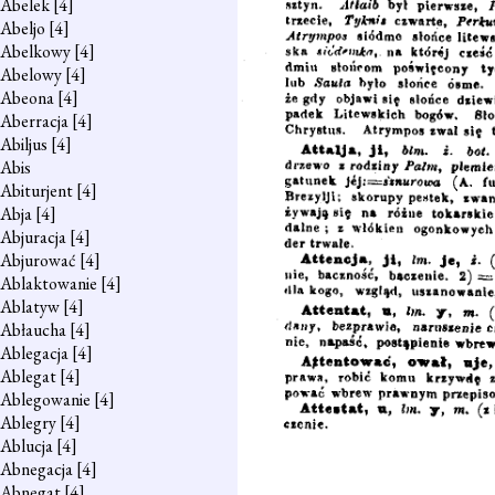
Abelek
[4]
Abeljo
[4]
Abelkowy
[4]
Abelowy
[4]
Abeona
[4]
Aberracja
[4]
Abiljus
[4]
Abis
Abiturjent
[4]
Abja
[4]
Abjuracja
[4]
Abjurować
[4]
Ablaktowanie
[4]
Ablatyw
[4]
Abłaucha
[4]
Ablegacja
[4]
Ablegat
[4]
Ablegowanie
[4]
Ablegry
[4]
Ablucja
[4]
Abnegacja
[4]
Abnegat
[4]