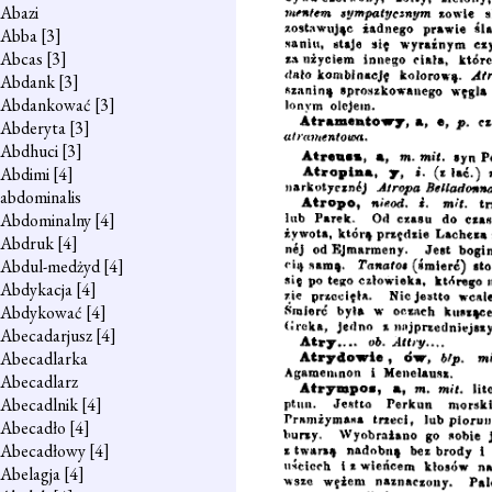
Abazi
Abba
[3]
Abcas
[3]
Abdank
[3]
Abdankować
[3]
Abderyta
[3]
Abdhuci
[3]
Abdimi
[4]
abdominalis
Abdominalny
[4]
Abdruk
[4]
Abdul-medżyd
[4]
Abdykacja
[4]
Abdykować
[4]
Abecadarjusz
[4]
Abecadlarka
Abecadlarz
Abecadlnik
[4]
Abecadło
[4]
Abecadłowy
[4]
Abelagja
[4]