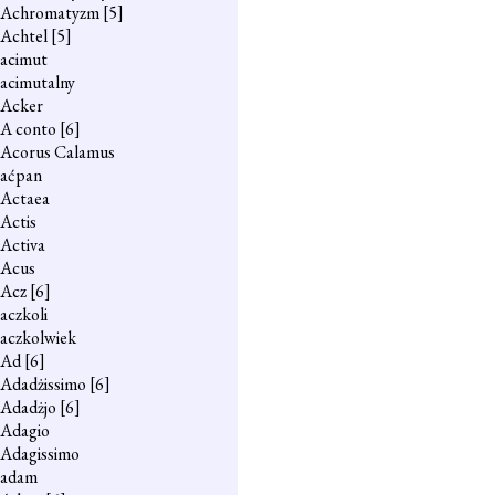
Achromatyzm
[5]
Achtel
[5]
acimut
acimutalny
Acker
A conto
[6]
Acorus Calamus
aćpan
Actaea
Actis
Activa
Acus
Acz
[6]
aczkoli
aczkolwiek
Ad
[6]
Adadżissimo
[6]
Adadżjo
[6]
Adagio
Adagissimo
adam