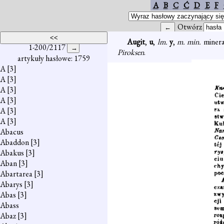
A
B
C
Ć
D
E
F
Otwórz
Augit
,
u
,
lm.
y
,
m. min.
minera
1-200/2117
Piroksen
.
artykuły hasłowe: 1759
A
[3]
A
[3]
A
[3]
A
[3]
A
[3]
A
[3]
Abacus
Abaddon
[3]
Abakus
[3]
Aban
[3]
Abartarea
[3]
Abarys
[3]
Abas
[3]
Abass
Abaz
[3]