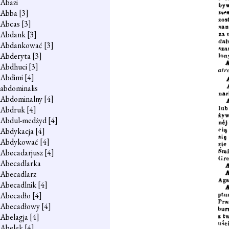
Abazi
Abba
[3]
Abcas
[3]
Abdank
[3]
Abdankować
[3]
Abderyta
[3]
Abdhuci
[3]
Abdimi
[4]
abdominalis
Abdominalny
[4]
Abdruk
[4]
Abdul-medżyd
[4]
Abdykacja
[4]
Abdykować
[4]
Abecadarjusz
[4]
Abecadlarka
Abecadlarz
Abecadlnik
[4]
Abecadło
[4]
Abecadłowy
[4]
Abelagja
[4]
Abelek
[4]