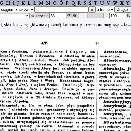
G
H
I
J
K
L
Ł
M
N
O
Ó
P
Q
R
S
Ś
T
U
V
W
X
Y
na stronie
/2280
%
ł, składający się głównie z pewnéj kombinacji krzemianu magnezji z kr