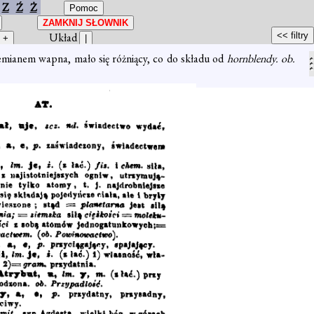
Z
Ź
Ż
Układ
zemianem wapna, mało się różniący, co do składu od
hornblendy. ob.